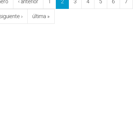
mero
‹ anterior
1
2
3
4
5
6
7
siguiente ›
última »