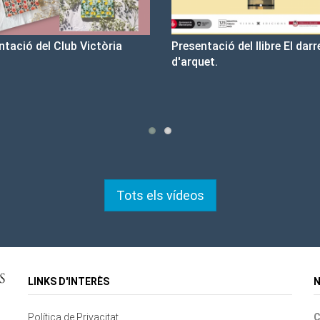
sentació del llibre El darrer cop
Un llibre que fa estiu - Bon
rquet.
tristesa
Tots els vídeos
LINKS D'INTERÈS
N
Política de Privacitat
C
Contacte
Mapa del lloc
Cookies