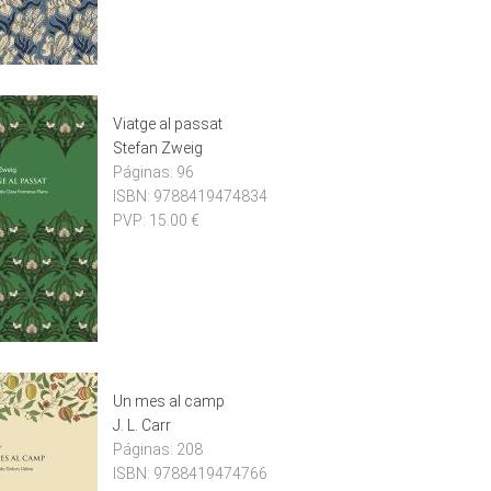
Viatge al passat
Stefan Zweig
Páginas:
96
ISBN:
9788419474834
PVP:
15.00 €
Un mes al camp
J. L. Carr
Páginas:
208
ISBN:
9788419474766