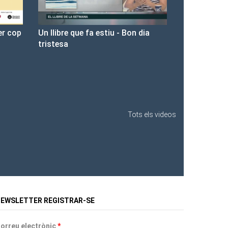
 dia
Presentació de Les Fures a la
Llibreria Ona.
Tots els videos
EWSLETTER REGISTRAR-SE
orreu electrònic
*