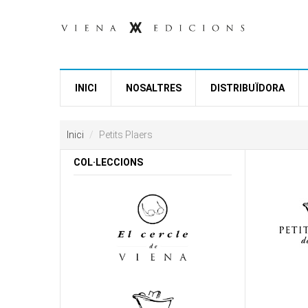
Vés al contingut
INICI
NOSALTRES
DISTRIBUÏDORA
Inici
Petits Plaers
COL·LECCIONS