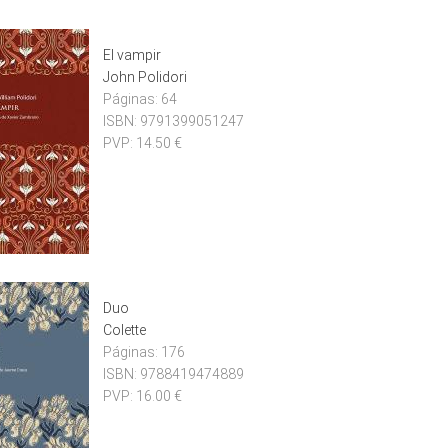
El vampir
John Polidori
Páginas:
64
ISBN:
9791399051247
PVP:
14.50 €
Duo
Colette
Páginas:
176
ISBN:
9788419474889
PVP:
16.00 €