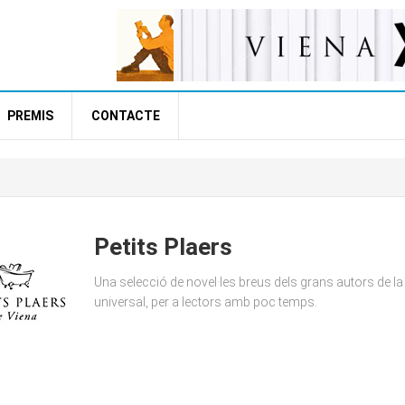
PREMIS
CONTACTE
Petits Plaers
Una selecció de novel·les breus dels grans autors de la 
universal, per a lectors amb poc temps.