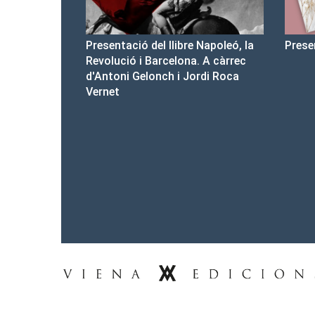
re Napoleó, la
Presentació del Club Victòria
Pre
na. A càrrec
d'a
Jordi Roca
Tel.: 93-453.55.00
premsa@vienaedicions.com
viena@vienaedicions.com