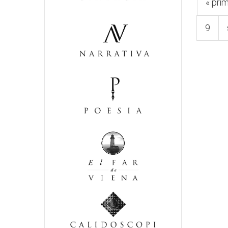
« pri
9