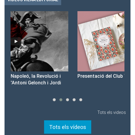
Presentació del Club Victòria
Pr
Tots els videos
Tots els vídeos