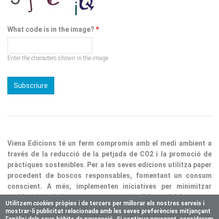
What code is in the image?
*
Enter the characters shown in the image.
Viena Edicions té un ferm compromís amb el medi ambient a
través de la reducció de la petjada de CO2 i la promoció de
pràctiques sostenibles. Per a les seves edicions utilitza paper
procedent de boscos responsables, fomentant un consum
conscient. A més, implementen iniciatives per minimitzar
residus i optimitzar processos, consolidant així la nostra
responsabilitat ecològica.
Utilitzem
cookie
s pròpies i de tercers per millorar els nostres serveis i
mostrar-li publicitat relacionada amb les seves preferències mitjançant
Copyright © 2025 Vienaeditorial.com. All rights reserved