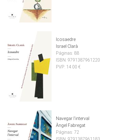
Icosaedre
Israel Clarà
Páginas:
88
ISBN:
9791387961220
PVP:
14.00 €
Navegar l'interval
Àngel Fabregat
Páginas:
72
ISBN:
9791387961183