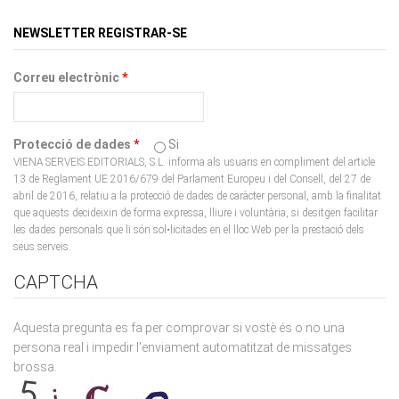
NEWSLETTER REGISTRAR-SE
Correu electrònic
*
Protecció de dades
*
Si
VIENA SERVEIS EDITORIALS, S.L. informa als usuaris en compliment del article
13 de Reglament UE 2016/679 del Parlament Europeu i del Consell, del 27 de
abril de 2016, relatiu a la protecció de dades de caràcter personal, amb la finalitat
que aquests decideixin de forma expressa, lliure i voluntària, si desitgen facilitar
les dades personals que li són sol•licitades en el lloc Web per la prestació dels
seus serveis.
CAPTCHA
Aquesta pregunta es fa per comprovar si vostè és o no una
persona real i impedir l'enviament automatitzat de missatges
brossa.