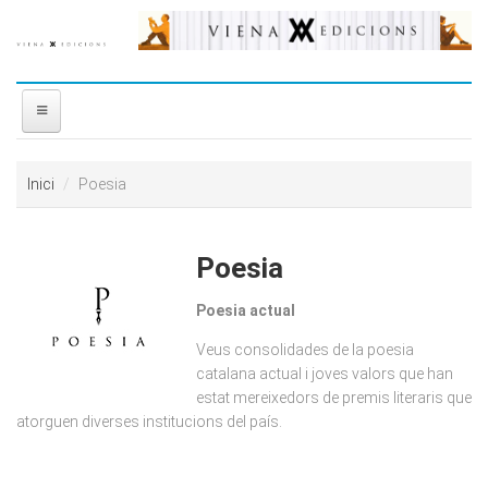
Vés al contingut
INICI
Inici
Poesia
NOSALTRES
Poesia
DISTRIBUÏDORA
Poesia actual
PREMIS
Veus consolidades de la poesia
catalana actual i joves valors que han
CONTACTE
estat mereixedors de premis literaris que
atorguen diverses institucions del país.