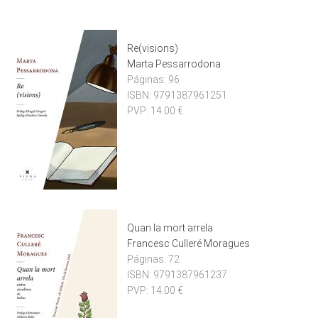
Re(visions)
Marta Pessarrodona
Páginas:
96
ISBN:
9791387961251
PVP:
14.00 €
Quan la mort arrela
Francesc Culleré Moragues
Páginas:
72
ISBN:
9791387961237
PVP:
14.00 €