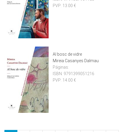
PVP:
13.00 €
Al bosc de vidre
Mireia Casanyes Dalmau
Páginas:
ISBN:
9791399051216
PVP:
14.00 €
Pàgines