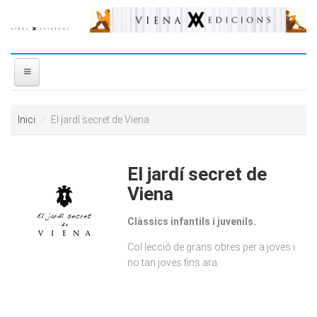
Vés al contingut
INICI
Inici
El jardí secret de Viena
NOSALTRES
El jardí secret de
DISTRIBUÏDORA
Viena
PREMIS
Clàssics infantils i juvenils.
Col·lecció de grans obres per a joves i
CONTACTE
no tan joves fins ara.