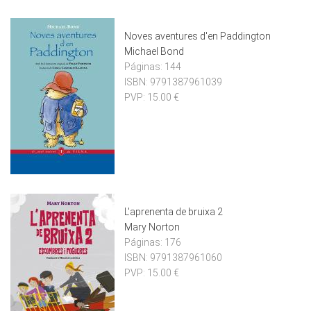
Noves aventures d'en Paddington
Michael Bond
Páginas:
144
ISBN:
9791387961039
PVP:
15.00 €
L'aprenenta de bruixa 2
Mary Norton
Páginas:
176
ISBN:
9791387961060
PVP:
15.00 €