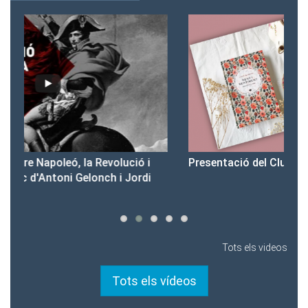
Presentació del Club Victòria
Pr
Tots els videos
Tots els vídeos