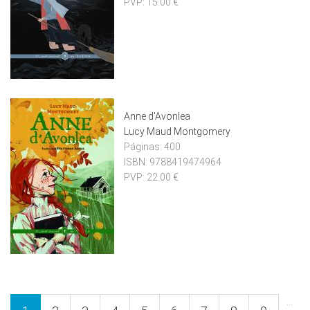
PVP:
15.00 €
Anne d'Avonlea
Lucy Maud Montgomery
Páginas:
400
ISBN:
9788419474964
PVP:
22.00 €
Pàgines
…