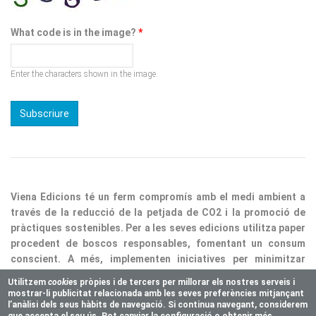
What code is in the image?
*
Enter the characters shown in the image.
Viena Edicions té un ferm compromís amb el medi ambient a
través de la reducció de la petjada de CO2 i la promoció de
pràctiques sostenibles. Per a les seves edicions utilitza paper
procedent de boscos responsables, fomentant un consum
conscient. A més, implementen iniciatives per minimitzar
residus i optimitzar processos, consolidant així la nostra
responsabilitat ecològica.
Utilitzem
cookie
s pròpies i de tercers per millorar els nostres serveis i
mostrar-li publicitat relacionada amb les seves preferències mitjançant
Copyright © 2025 Vienaeditorial.com. All rights reserved
l’anàlisi dels seus hàbits de navegació. Si continua navegant, considerem
Responsive theme, developed by
easy&WEB