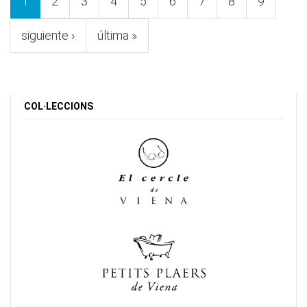
1
2
3
4
5
6
7
8
9
siguiente ›
última »
COL·LECCIONS