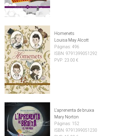
Homenets
Louisa May Alcott
Páginas:
496
ISBN:
9791399051292
PVP:
23.00 €
L'aprenenta de bruixa
Mary Norton
Páginas:
152
ISBN:
9791399051230