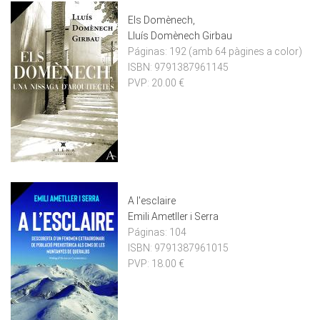
Els Domènech,
Lluís Domènech Girbau
Páginas:
192 (amb 64 pàgines a color)
ISBN:
9791387961145
PVP:
20.00 €
A l'esclaire
Emili Ametller i Serra
Páginas:
104
ISBN:
9791387961015
PVP:
18.00 €