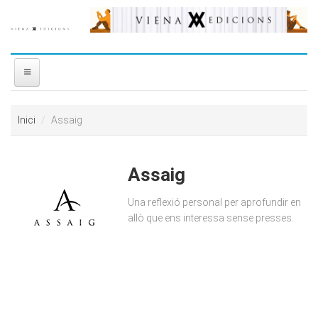
Vés al contingut
INICI
Inici
Assaig
NOSALTRES
Assaig
DISTRIBUÏDORA
Una reflexió personal per aprofundir en
PREMIS
allò que ens interessa sense presses.
CONTACTE