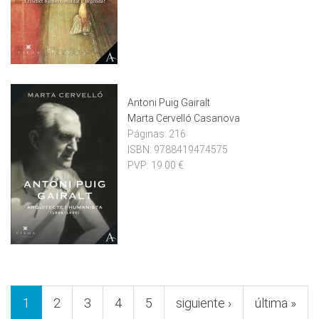
Antoni Puig Gairalt
Marta Cervelló Casanova
Páginas:
216
ISBN:
9788419474575
PVP:
19.00 €
Pàgines
1
2
3
4
5
siguiente ›
última »