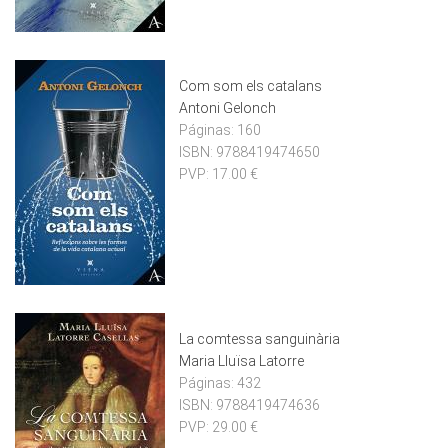
Com som els catalans
Antoni Gelonch
Páginas:
160
ISBN:
9788419474650
PVP:
17.00 €
La comtessa sanguinària
Maria Lluïsa Latorre
Páginas:
432
ISBN:
9788419474636
PVP:
29.00 €