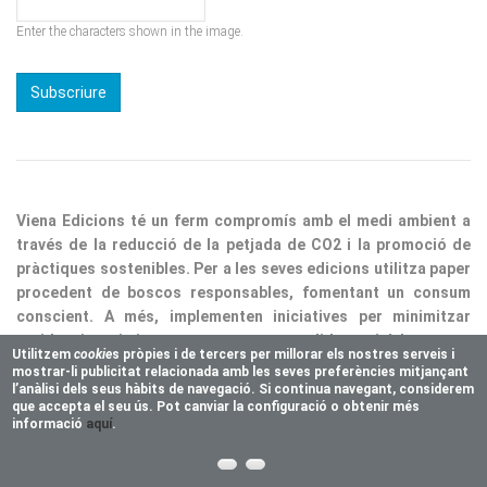
Enter the characters shown in the image.
Viena Edicions té un ferm compromís amb el medi ambient a
través de la reducció de la petjada de CO2 i la promoció de
pràctiques sostenibles. Per a les seves edicions utilitza paper
procedent de boscos responsables, fomentant un consum
conscient. A més, implementen iniciatives per minimitzar
residus i optimitzar processos, consolidant així la nostra
responsabilitat ecològica.
Utilitzem
cookie
s pròpies i de tercers per millorar els nostres serveis i
mostrar-li publicitat relacionada amb les seves preferències mitjançant
Copyright © 2025 Vienaeditorial.com. All rights reserved
l’anàlisi dels seus hàbits de navegació. Si continua navegant, considerem
Responsive theme, developed by
easy&WEB
que accepta el seu ús. Pot canviar la configuració o obtenir més
informació
aquí
.