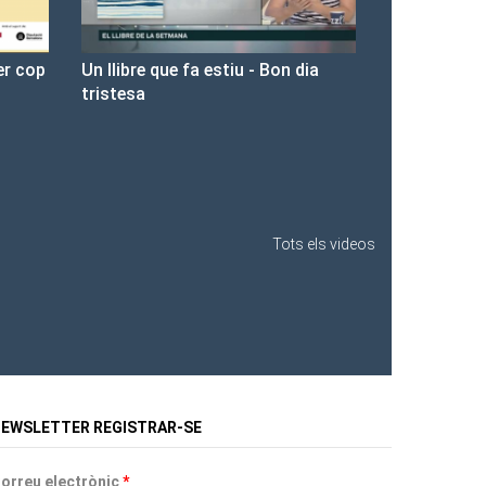
 dia
Presentació de Les Fures a la
Llibreria Ona.
Tots els videos
EWSLETTER REGISTRAR-SE
orreu electrònic
*