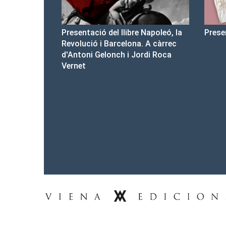
re Napoleó, la
Presentació del Club Victòria
Pre
na. A càrrec
d'a
Jordi Roca
Tel.: 93-453.55.00
premsa@vienaedicions.com
viena@vienaedicions.com