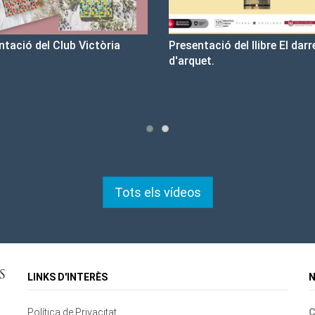
sentació del llibre El darrer cop
Un llibre que fa estiu - Bon
rquet.
tristesa
Tots els vídeos
LINKS D'INTERÈS
N
Política de Privacitat
C
Contacte
Mapa del lloc
Cookies