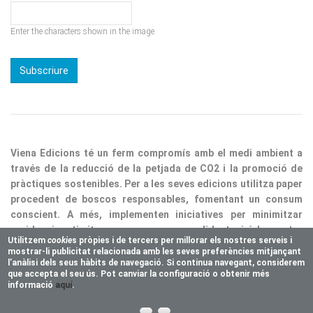
Enter the characters shown in the image.
Viena Edicions té un ferm compromís amb el medi ambient a
través de la reducció de la petjada de CO2 i la promoció de
pràctiques sostenibles. Per a les seves edicions utilitza paper
procedent de boscos responsables, fomentant un consum
conscient. A més, implementen iniciatives per minimitzar
residus i optimitzar processos, consolidant així la nostra
responsabilitat ecològica.
Utilitzem
cookie
s pròpies i de tercers per millorar els nostres serveis i
mostrar-li publicitat relacionada amb les seves preferències mitjançant
Copyright © 2025 Vienaeditorial.com. All rights reserved
l’anàlisi dels seus hàbits de navegació. Si continua navegant, considerem
Responsive theme, developed by
easy&WEB
que accepta el seu ús. Pot canviar la configuració o obtenir més
informació
aquí
.