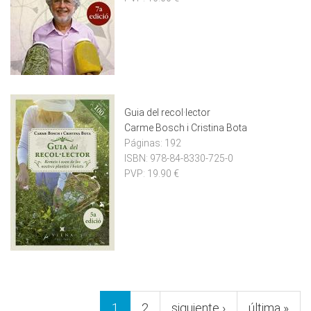
Guia del recol·lector
Carme Bosch i Cristina Bota
Páginas:
192
ISBN:
978-84-8330-725-0
PVP:
19.90 €
Pàgines
1
2
siguiente ›
última »