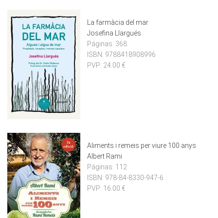
La farmàcia del mar
Josefina Llargués
Páginas:
368
ISBN:
9788418908996
PVP:
24.00 €
Aliments i remeis per viure 100 anys
Albert Rami
Páginas:
112
ISBN:
978-84-8330-947-6
PVP:
16.00 €