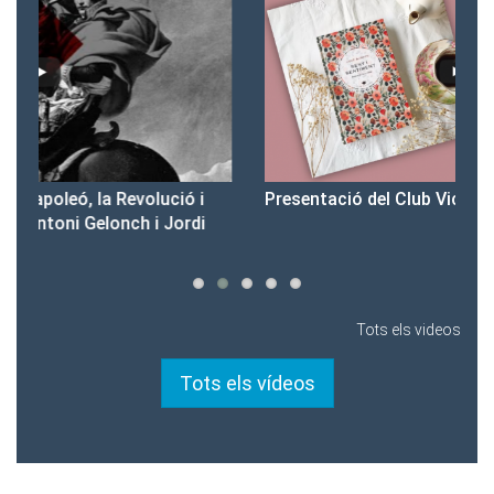
Presentació del Club Victòria
Pr
Tots els videos
Tots els vídeos