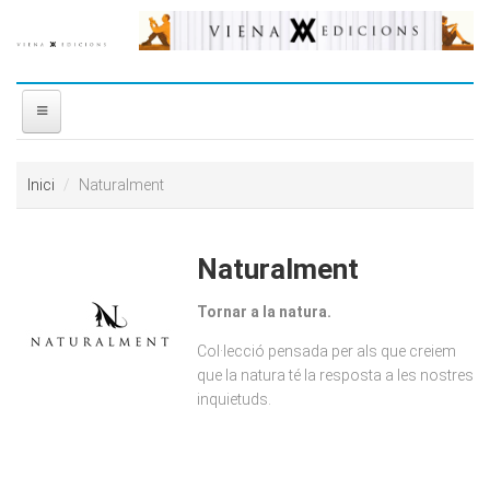
Vés al contingut
INICI
Inici
Naturalment
NOSALTRES
Naturalment
DISTRIBUÏDORA
Tornar a la natura.
PREMIS
Col·lecció pensada per als que creiem
que la natura té la resposta a les nostres
CONTACTE
inquietuds.