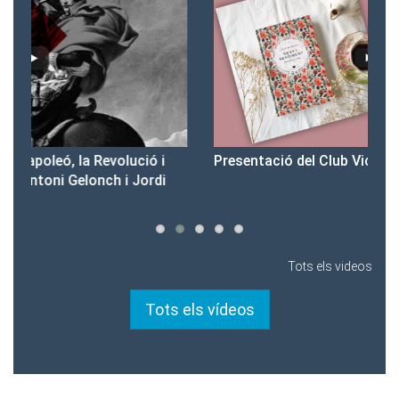
Presentació del Club Victòria
Pr
Tots els videos
Tots els vídeos