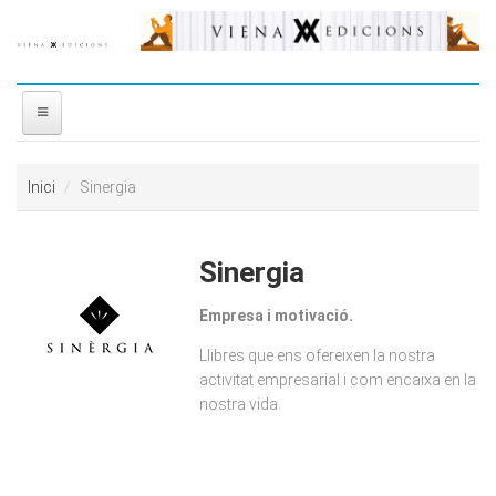
Vés al contingut
INICI
Inici
Sinergia
NOSALTRES
Sinergia
DISTRIBUÏDORA
Empresa i motivació.
PREMIS
Llibres que ens ofereixen la nostra
activitat empresarial i com encaixa en la
CONTACTE
nostra vida.