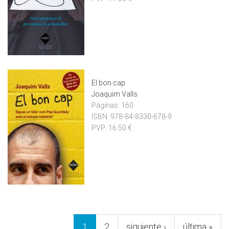
El bon cap
Joaquim Valls
Páginas:
160
ISBN:
978-84-8330-678-9
PVP:
16.50 €
Pàgines
1
2
siguiente ›
última »