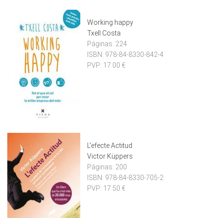
Working happy
Txell Costa
Páginas:
224
ISBN:
978-84-8330-842-4
PVP:
17.00 €
L'efecte Actitud
Victor Küppers
Páginas:
200
ISBN:
978-84-8330-705-2
PVP:
17.50 €