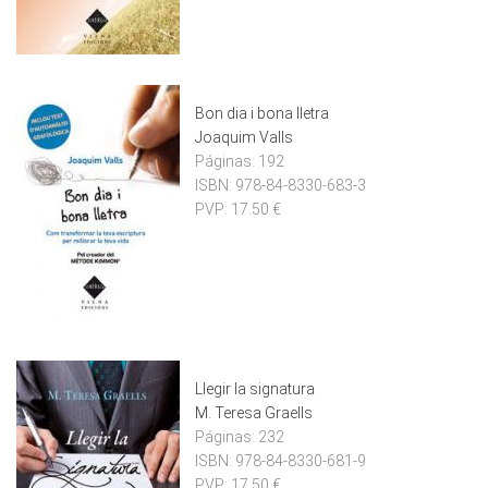
Bon dia i bona lletra
Joaquim Valls
Páginas:
192
ISBN:
978-84-8330-683-3
PVP:
17.50 €
Llegir la signatura
M. Teresa Graells
Páginas:
232
ISBN:
978-84-8330-681-9
PVP:
17.50 €