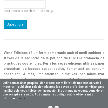
Enter the characters shown in the image.
Viena Edicions té un ferm compromís amb el medi ambient a
través de la reducció de la petjada de CO2 i la promoció de
pràctiques sostenibles. Per a les seves edicions utilitza paper
procedent de boscos responsables, fomentant un consum
conscient. A més, implementen iniciatives per minimitzar
residus i optimitzar processos, consolidant així la nostra
responsabilitat ecològica.
Utilitzem
cookie
s pròpies i de tercers per millorar els nostres serveis i
mostrar-li publicitat relacionada amb les seves preferències mitjançant
Copyright © 2025 Vienaeditorial.com. All rights reserved
l’anàlisi dels seus hàbits de navegació. Si continua navegant, considerem
Responsive theme, developed by
easy&WEB
que accepta el seu ús. Pot canviar la configuració o obtenir més
informació
aquí
.