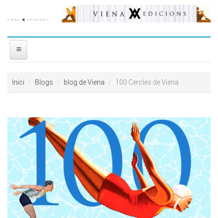
Vés al contingut
INICI
Inici
Blogs
blog de Viena
100 Cercles de Viena
NOSALTRES
DISTRIBUÏDORA
PREMIS
CONTACTE