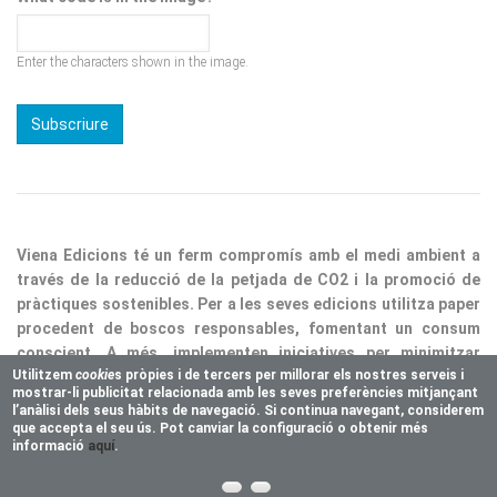
Enter the characters shown in the image.
Viena Edicions té un ferm compromís amb el medi ambient a
través de la reducció de la petjada de CO2 i la promoció de
pràctiques sostenibles. Per a les seves edicions utilitza paper
procedent de boscos responsables, fomentant un consum
conscient. A més, implementen iniciatives per minimitzar
residus i optimitzar processos, consolidant així la nostra
responsabilitat ecològica.
Utilitzem
cookie
s pròpies i de tercers per millorar els nostres serveis i
mostrar-li publicitat relacionada amb les seves preferències mitjançant
Copyright © 2025 Vienaeditorial.com. All rights reserved
l’anàlisi dels seus hàbits de navegació. Si continua navegant, considerem
Responsive theme, developed by
easy&WEB
que accepta el seu ús. Pot canviar la configuració o obtenir més
informació
aquí
.