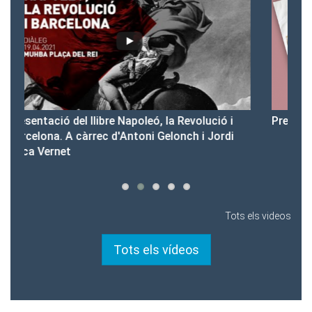
 i
Presentació del Club Victòria
P
di
Tots els videos
Tots els vídeos