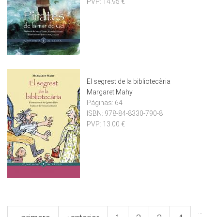
PVP:
14.95 €
El segrest de la bibliotecària
Margaret Mahy
Páginas:
64
ISBN:
978-84-8330-790-8
PVP:
13.00 €
Pàgines
…