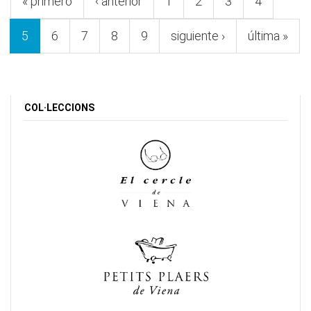
« primero
‹ anterior
1
2
3
4
5
6
7
8
9
siguiente ›
última »
COL·LECCIONS