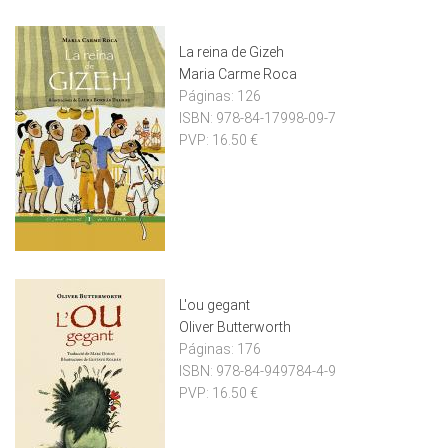
La reina de Gizeh
Maria Carme Roca
Páginas:
126
ISBN:
978-84-17998-09-7
PVP:
16.50 €
L'ou gegant
Oliver Butterworth
Páginas:
176
ISBN:
978-84-949784-4-9
PVP:
16.50 €