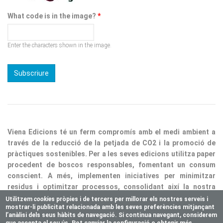
What code is in the image?
*
Enter the characters shown in the image.
Viena Edicions té un ferm compromís amb el medi ambient a
través de la reducció de la petjada de CO2 i la promoció de
pràctiques sostenibles. Per a les seves edicions utilitza paper
procedent de boscos responsables, fomentant un consum
conscient. A més, implementen iniciatives per minimitzar
residus i optimitzar processos, consolidant així la nostra
responsabilitat ecològica.
Utilitzem
cookie
s pròpies i de tercers per millorar els nostres serveis i
mostrar-li publicitat relacionada amb les seves preferències mitjançant
Copyright © 2025 Vienaeditorial.com. All rights reserved
l’anàlisi dels seus hàbits de navegació. Si continua navegant, considerem
Responsive theme, developed by
easy&WEB