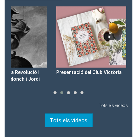
Presentació del Club Victòria
Pr
Tots els videos
Tots els vídeos