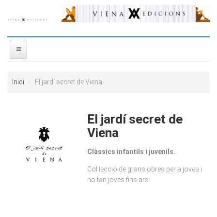
Vés al contingut
INICI
Inici
El jardí secret de Viena
NOSALTRES
El jardí secret de
DISTRIBUÏDORA
Viena
PREMIS
Clàssics infantils i juvenils.
Col·lecció de grans obres per a joves i
CONTACTE
no tan joves fins ara.