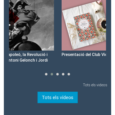
Presentació del Club Victòria
Pr
Tots els videos
Tots els vídeos