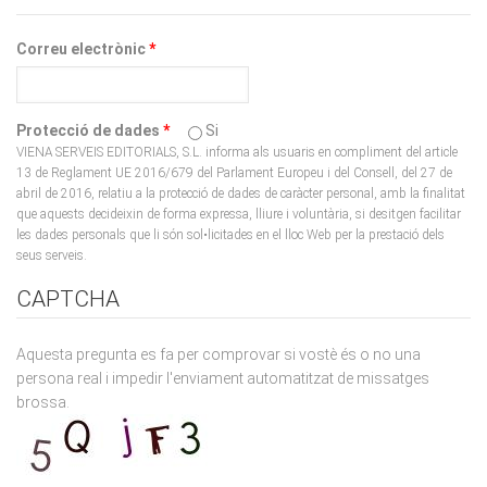
Correu electrònic
*
Protecció de dades
*
Si
VIENA SERVEIS EDITORIALS, S.L. informa als usuaris en compliment del article
13 de Reglament UE 2016/679 del Parlament Europeu i del Consell, del 27 de
abril de 2016, relatiu a la protecció de dades de caràcter personal, amb la finalitat
que aquests decideixin de forma expressa, lliure i voluntària, si desitgen facilitar
les dades personals que li són sol•licitades en el lloc Web per la prestació dels
seus serveis.
CAPTCHA
Aquesta pregunta es fa per comprovar si vostè és o no una
persona real i impedir l'enviament automatitzat de missatges
brossa.
What code is in the image?
*