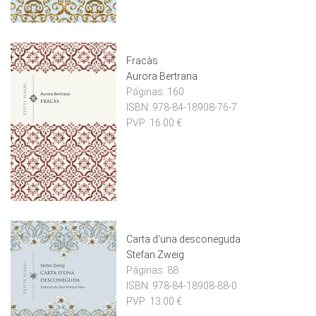
Fracàs
Aurora Bertrana
Páginas:
160
ISBN:
978-84-18908-76-7
PVP:
16.00 €
Carta d'una desconeguda
Stefan Zweig
Páginas:
88
ISBN:
978-84-18908-88-0
PVP:
13.00 €