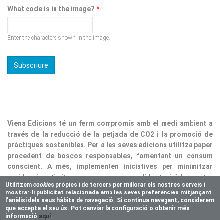
Enter the characters shown in the image.
Viena Edicions té un ferm compromís amb el medi ambient a
través de la reducció de la petjada de CO2 i la promoció de
pràctiques sostenibles. Per a les seves edicions utilitza paper
procedent de boscos responsables, fomentant un consum
conscient. A més, implementen iniciatives per minimitzar
residus i optimitzar processos, consolidant així la nostra
responsabilitat ecològica.
Utilitzem
cookie
s pròpies i de tercers per millorar els nostres serveis i
mostrar-li publicitat relacionada amb les seves preferències mitjançant
Copyright © 2025 Vienaeditorial.com. All rights reserved
l’anàlisi dels seus hàbits de navegació. Si continua navegant, considerem
Responsive theme, developed by
easy&WEB
que accepta el seu ús. Pot canviar la configuració o obtenir més
informació
aquí
.