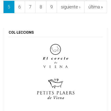
5
6
7
8
9
siguiente ›
última »
COL·LECCIONS