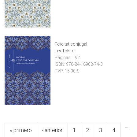
Felicitat conjugal
Lev Tolstoi
Páginas:
192
ISBN:
978-84-18908-74-3
PVP:
15.00 €
Pàgines
…
« primero
‹ anterior
1
2
3
4