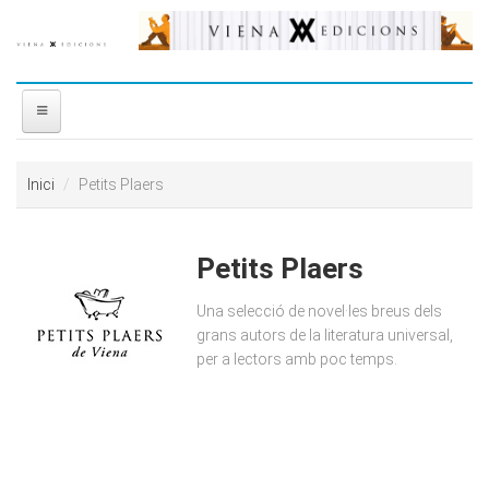
Vés al contingut
INICI
Inici
Petits Plaers
NOSALTRES
Petits Plaers
DISTRIBUÏDORA
Una selecció de novel·les breus dels
PREMIS
grans autors de la literatura universal,
per a lectors amb poc temps.
CONTACTE