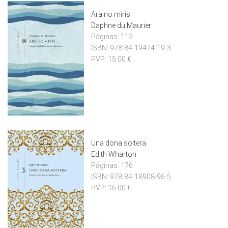
Ara no miris
Daphne du Maurier
Páginas:
112
ISBN:
978-84-19474-19-3
PVP:
15.00 €
Una dona soltera
Edith Wharton
Páginas:
176
ISBN:
978-84-18908-96-5
PVP:
16.00 €