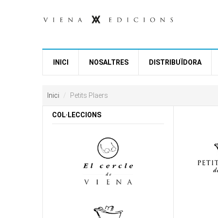
Vés al contingut
INICI
NOSALTRES
DISTRIBUÏDORA
Inici
Petits Plaers
COL·LECCIONS