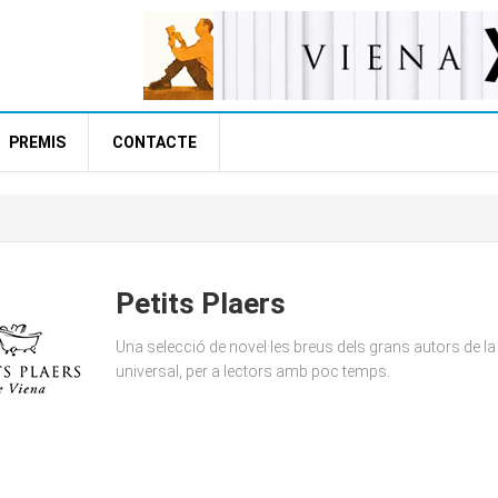
PREMIS
CONTACTE
Petits Plaers
Una selecció de novel·les breus dels grans autors de la 
universal, per a lectors amb poc temps.