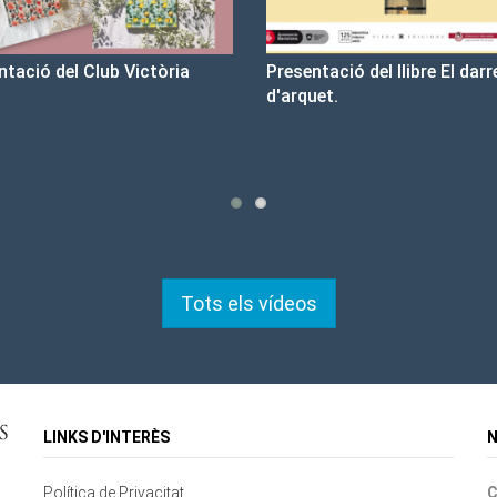
sentació del llibre El darrer cop
Un llibre que fa estiu - Bo
rquet.
tristesa
Tots els vídeos
LINKS D'INTERÈS
N
Política de Privacitat
C
Contacte
Mapa del lloc
Cookies