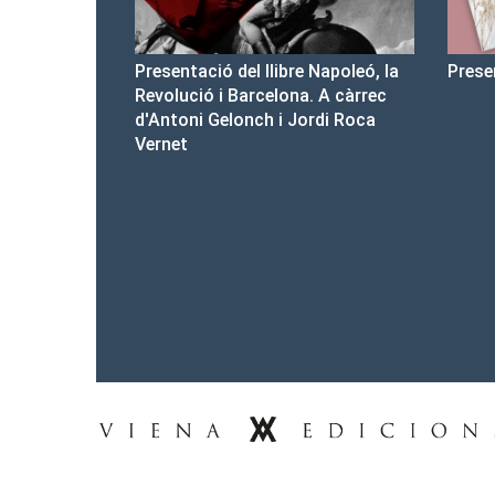
bre Napoleó, la
Presentació del Club Victòria
Pre
ona. A càrrec
d'a
 Jordi Roca
Tel.: 93-453.55.00
premsa@vienaedicions.com
viena@vienaedicions.com