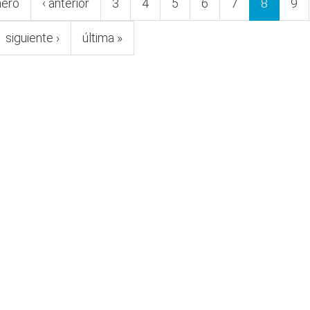
mero
‹ anterior
3
4
5
6
7
8
9
siguiente ›
última »