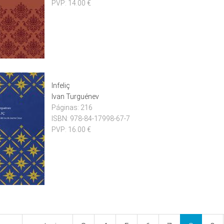
PVP:
14.00 €
Infeliç
Ivan Turguénev
Páginas:
216
ISBN:
978-84-17998-67-7
PVP:
16.00 €
nes