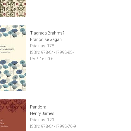
T'agrada Brahms?
Françoise Sagan
Páginas:
178
ISBN:
978-84-17998-85-1
PVP:
16.00 €
Pandora
Henry James
Páginas:
120
ISBN:
978-84-17998-76-9