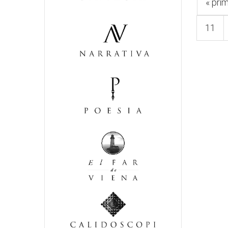
« pri
11