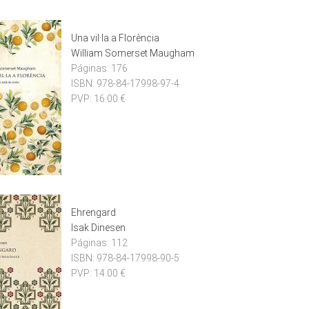
Una vil·la a Florència
William Somerset Maugham
Páginas:
176
ISBN:
978-84-17998-97-4
PVP:
16.00 €
Ehrengard
Isak Dinesen
Páginas:
112
ISBN:
978-84-17998-90-5
PVP:
14.00 €