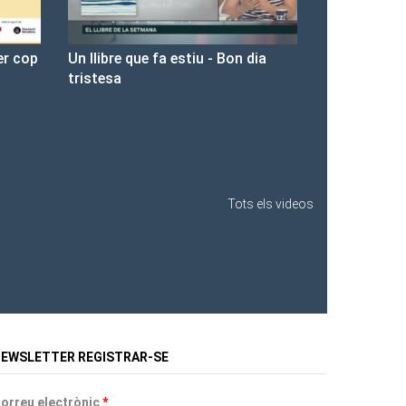
n dia
Presentació de Les Fures a la
Llibreria Ona.
Tots els videos
EWSLETTER REGISTRAR-SE
orreu electrònic
*