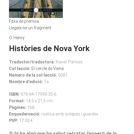
Fitxa de premsa
Llegeix-ne un fragment
O. Henry
Històries de Nova York
Traductor/traductora:
Xavier Pàmies
Col·lecció:
El cercle de Viena
Número de la col·lecció:
0081
Nombre d'edició:
1a
ISBN:
978-84-17998-35-6
Format:
14,5 x 21,5 cm
Pàgines:
168
Enquadernació:
rústica amb solapes i guardes
PVP:
17.00 €
Si hi ha algú que ha sabut retratar
l’esperit de la