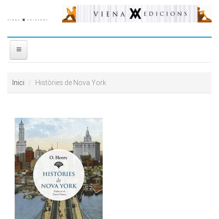
Vés al contingut
INICI
Inici
Històries de Nova York
NOSALTRES
DISTRIBUÏDORA
PREMIS
CONTACTE