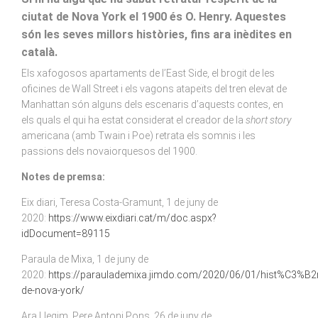
ciutat de Nova York el 1900 és O. Henry.
Aquestes
són les seves millors històries,
fins ara inèdites en
català.
Els xafogosos apartaments de l’East Side, el brogit de les
oficines de Wall Street i els vagons atapeïts del tren elevat de
Manhattan són alguns dels escenaris d’aquests contes, en
els quals el qui ha estat considerat el creador de la
short story
americana (amb Twain i Poe) retrata els somnis i les
passions dels novaiorquesos del 1900.
Notes de premsa:
Eix diari, Teresa Costa-Gramunt, 1 de juny de
2020:
https://www.eixdiari.cat/m/doc.aspx?
idDocument=89115
Paraula de Mixa, 1 de juny de
2020:
https://paraulademixa.jimdo.com/2020/06/01/hist%C3%B2r
de-nova-york/
Ara Llegim, Pere Antoni Pons, 26 de juny de