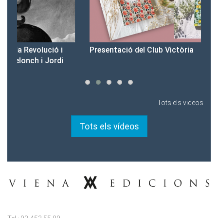
Presentació del Club Victòria
Pr
Tots els videos
Tots els vídeos
Tel.: 93-453.55.00