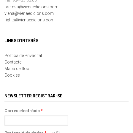
premsa@vienaedicions.com
viena@vienaedicions.com
rights@vienaedicions.com
LINKS D'INTERÈS
Política de Privacitat
Contacte
Mapa del lloc
Cookies
NEWSLETTER REGISTRAR-SE
Correu electrònic
*
Protecció de dades
*
Si