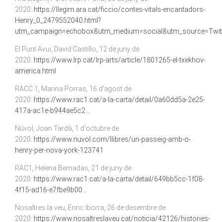
2020:
https://llegim.ara.cat/ficcio/contes-vitals-encantadors-
Henry_0_2479552040.html?
utm_campaign=echobox&utm_medium=social&utm_source=Twit
El Punt Avui, David Castillo, 12 de juny de
2020:
https://www.lrp.cat/lrp-arts/article/1801265-el-txekhov-
america.html
RACC 1, Marina Porras, 16 d'agost de
2020:
https://www.rac1.cat/a-la-carta/detail/0a60dd5a-2e25-
417a-ac1e-b944ae5c2...
Núvol, Joan Tardà, 1 d'octubre de
2020:
https://www.nuvol.com/llibres/un-passeig-amb-o-
henry-per-nova-york-123741
RAC1, Helena Bernadas, 21 de juny de
2020:
https://www.rac1.cat/a-la-carta/detail/649bb5cc-1f08-
4f15-ad16-e7fbe9b00...
Nosaltres la veu, Enric Iborra, 26 de desembre de
2020:
https://www.nosaltreslaveu.cat/noticia/42126/histories-