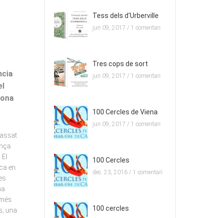
Tess dels d'Urberville
jun 09, 2017 /
1 comentari
Tres cops de sort
ncia
jun 09, 2017 /
1 comentari
el
gona
100 Cercles de Viena
jun 09, 2017 /
1 comentari
passat
ança
 El
100 Cercles
ica en
des. 23, 2016 /
1 comentari
es
na
 més
100 cercles
s; una