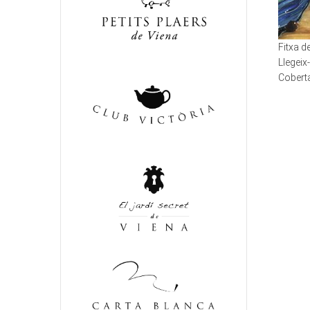
Fitxa 
Llegeix
Coberta