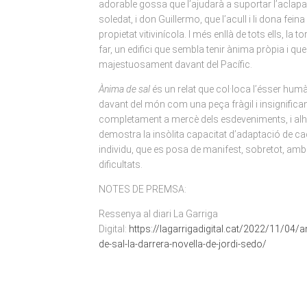
adorable gossa que l’ajudarà a suportar l’aclap
soledat, i don Guillermo, que l’acull i li dona fein
propietat vitivinícola. I més enllà de tots ells, la to
far, un edifici que sembla tenir ànima pròpia i que
majestuosament davant del Pacífic.
Ànima de sal
és un relat que col·loca l’ésser hum
davant del món com una peça fràgil i insignifican
completament a mercè dels esdeveniments, i al
demostra la insòlita capacitat d’adaptació de c
individu, que es posa de manifest, sobretot, amb
dificultats.
NOTES DE PREMSA:
Ressenya al diari La Garriga
Digital:
https://lagarrigadigital.cat/2022/11/04/
de-sal-la-darrera-novella-de-jordi-sedo/