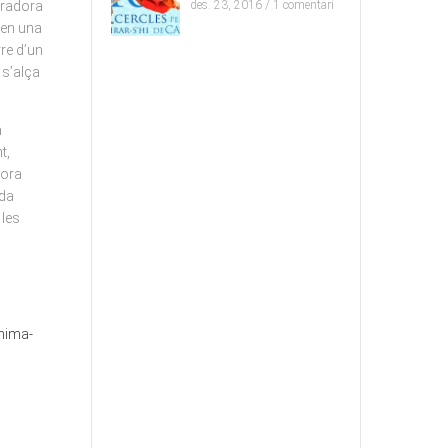
aradora
des. 23, 2016 /
1 comentari
a en una
rre d’un
 s’alça
à
t,
hora
ada
 les
anima-