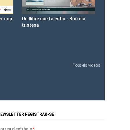
 dia
Presentació de Les Fures a la
Llibreria Ona.
Tots els videos
EWSLETTER REGISTRAR-SE
orreu electrònic
*