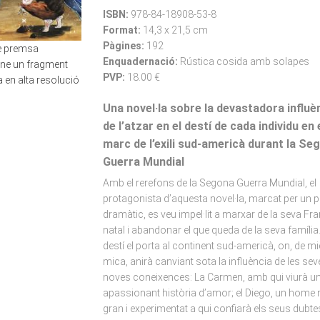
ISBN:
978-84-18908-53-8
Format:
14,3 x 21,5 cm
Pàgines:
192
de premsa
Enquadernació:
Rústica cosida amb solapes
-ne un fragment
PVP:
18.00 €
 en alta resolució
Una novel·la sobre la devastadora influè
de l’atzar en el destí de cada individu en 
marc de l’exili sud-americà durant la Se
Guerra Mundial
Amb el rerefons de la Segona Guerra Mundial, el
protagonista d’aquesta novel·la, marcat per un 
dramàtic, es veu impel·lit a marxar de la seva Fr
natal i abandonar el que queda de la seva família.
destí el porta al continent sud-americà, on, de m
mica, anirà canviant sota la influència de les sev
noves coneixences: La Carmen, amb qui viurà u
apassionant història d’amor; el Diego, un home
gran i experimentat a qui confiarà els seus dubte