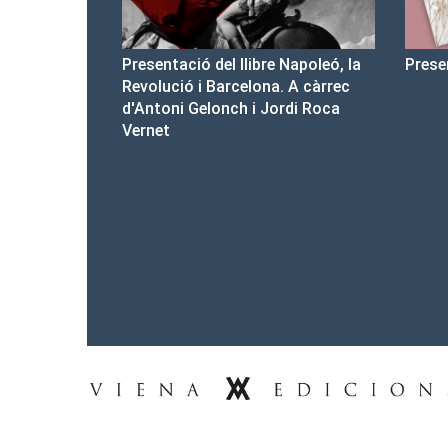
re Napoleó, la
Presentació del Club Victòria
Pre
na. A càrrec
d'a
Jordi Roca
Tel.: 93-453.55.00
premsa@vienaedicions.com
viena@vienaedicions.com