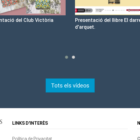
sentació del llibre El darrer cop
Un llibre que fa estiu - Bon
rquet.
tristesa
Tots els vídeos
LINKS D'INTERÈS
N
Política de Privacitat
C
Contacte
Mapa del lloc
Cookies