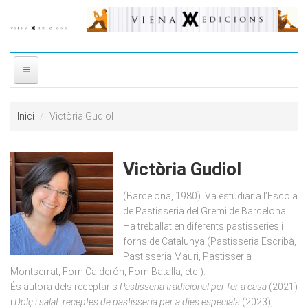
Vés al contingut
INICI
Inici
Victòria Gudiol
NOSALTRES
Victòria Gudiol
DISTRIBUÏDORA
(Barcelona, 1980). Va estudiar a l’Escola
PREMIS
de Pastisseria del Gremi de Barcelona.
Ha treballat en diferents pastisseries i
forns de Catalunya (Pastisseria Escribà,
CONTACTE
Pastisseria Mauri, Pastisseria
Montserrat, Forn Calderón, Forn Batalla, etc.).
És autora dels receptaris
Pastisseria tradicional per fer a casa
(2021)
i
Dolç i salat: receptes de pastisseria per a dies especials
(2023),