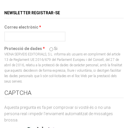
NEWSLETTER REGISTRAR-SE
Correu electrònic
*
Protecció de dades
*
Si
VIENA SERVEIS EDITORIALS, S.L. informa als usuaris en compliment del article
13 de Reglament UE 2016/679 del Parlament Europeu i del Consell, del 27 de
abril de 2016, relatiu a la protecció de dades de caràcter personal, amb la finalitat
que aquests decideixin de forma expressa, lliure i voluntària, si desitgen facilitar
les dades personals que li són sol•licitades en el lloc Web per la prestació dels
seus serveis.
CAPTCHA
Aquesta pregunta es fa per comprovar si vostè és o no una
persona real i impedir l'enviament automatitzat de missatges
brossa.