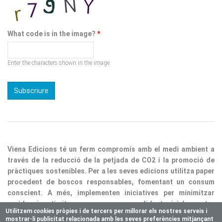
What code is in the image?
*
Enter the characters shown in the image.
Viena Edicions té un ferm compromís amb el medi ambient a
través de la reducció de la petjada de CO2 i la promoció de
pràctiques sostenibles. Per a les seves edicions utilitza paper
procedent de boscos responsables, fomentant un consum
conscient. A més, implementen iniciatives per minimitzar
residus i optimitzar processos, consolidant així la nostra
responsabilitat ecològica.
Utilitzem
cookie
s pròpies i de tercers per millorar els nostres serveis i
mostrar-li publicitat relacionada amb les seves preferències mitjançant
Copyright © 2025 Vienaeditorial.com. All rights reserved