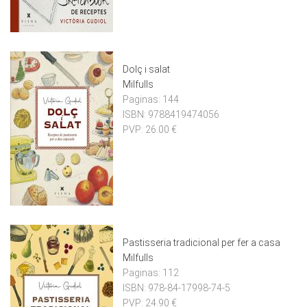
Dolç i salat
Milfulls
Paginas:
144
ISBN:
9788419474056
PVP:
26.00 €
Pastisseria tradicional per fer a casa
Milfulls
Paginas:
112
ISBN:
978-84-17998-74-5
PVP:
24.90 €