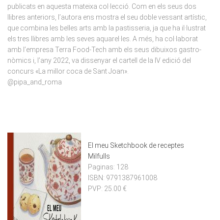
publicats en aquesta mateixa col·lec­ció. Com en els seus dos
llibres anteriors, l’autora ens mostra el seu doble vessant artístic,
que combina les belles arts amb la pastisseria, ja que ha il·lustrat
els tres llibres amb les seves aquarel·les. A més, ha col·laborat
amb l’empresa Terra Food-Tech amb els seus dibuixos gastro­
nòmics i, l’any 2022, va dissenyar el cartell de la IV edició del
concurs «La millor coca de Sant Joan».
@pipa_and_roma
El meu Sketchbook de receptes
Milfulls
Paginas:
128
ISBN:
9791387961008
PVP:
25.00 €