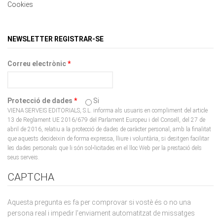
Cookies
NEWSLETTER REGISTRAR-SE
Correu electrònic
*
Protecció de dades
*
Si
VIENA SERVEIS EDITORIALS, S.L. informa als usuaris en compliment del article
13 de Reglament UE 2016/679 del Parlament Europeu i del Consell, del 27 de
abril de 2016, relatiu a la protecció de dades de caràcter personal, amb la finalitat
que aquests decideixin de forma expressa, lliure i voluntària, si desitgen facilitar
les dades personals que li són sol•licitades en el lloc Web per la prestació dels
seus serveis.
CAPTCHA
Aquesta pregunta es fa per comprovar si vostè és o no una
persona real i impedir l'enviament automatitzat de missatges