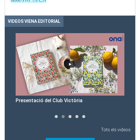
VIDEOS VIENA EDITORIAL
Presentació del Club Victòria
Pr
Tots els videos