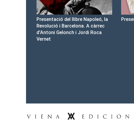
ibre Napoleó, la
Presentació del Club Victòria
Pr
ona. A càrrec
d'
i Jordi Roca
Tel.: 93-453.55.00
premsa@vienaedicions.com
viena@vienaedicions.com