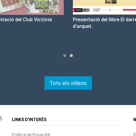
esentació del llibre El darrer cop
Un llibre que fa estiu - B
arquet.
tristesa
Tots els vídeos
LINKS D'INTERÈS
N
Política de Privacitat
C
Contacte
Mapa del lloc
Cookies