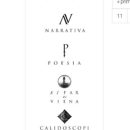
« pri
11