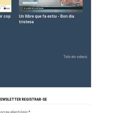
on dia
Presentació de Les Fures a la
Llibreria Ona.
Tots els videos
EWSLETTER REGISTRAR-SE
orreu electrònic
*