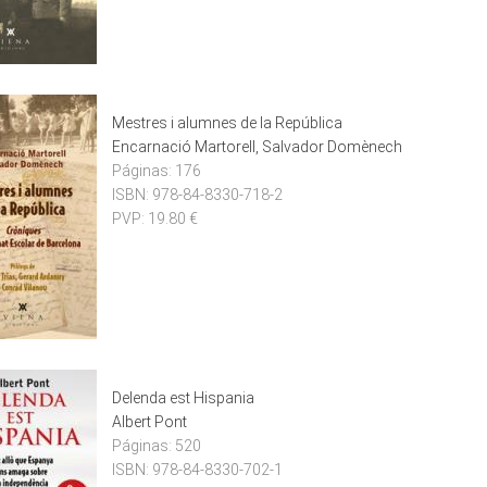
Mestres i alumnes de la República
Encarnació Martorell, Salvador Domènech
Páginas:
176
ISBN:
978-84-8330-718-2
PVP:
19.80 €
Delenda est Hispania
Albert Pont
Páginas:
520
ISBN:
978-84-8330-702-1