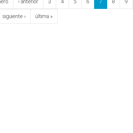
mero
‹ anterior
3
4
5
6
7
8
9
siguiente ›
última »