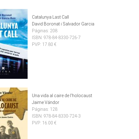
Catalunya Last Call
David Boronat i Salvador Garcia
Páginas:
208
ISBN:
978-84-8330-726-7
PVP:
17.80 €
Una vida al caire de l'holocaust
Jaime Vándor
Páginas:
128
ISBN:
978-84-8330-724-3
PVP:
16.00 €