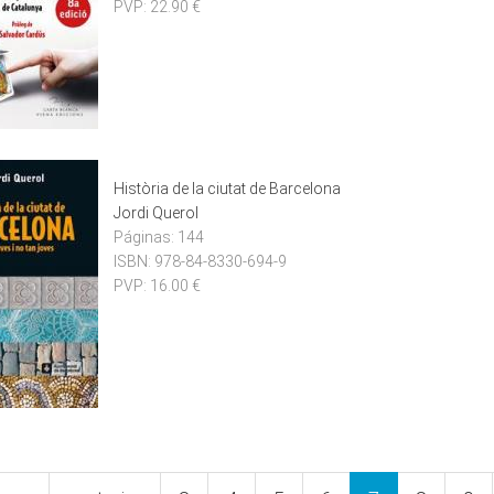
PVP:
22.90 €
Història de la ciutat de Barcelona
Jordi Querol
Páginas:
144
ISBN:
978-84-8330-694-9
PVP:
16.00 €
nes