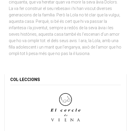
cinquanta, que va heretar quan va morir la seva àvia Dolors.
La va fer construir el seu rebesavi i hi han viscut diverses
generacions de la família. Però la Lola no té clar que la vulgui,
aquesta casa. Perquè, si bé és cert que hi va passar la
infantesa i la joventut, sempre a redós de la seva àvia i les
seves històries, aquesta casa també és l'escenari d’un amor
que ho va omplir tot: el dels seus avis. I ara, la Lola, amb una
filla adolescent i un marit que l'enganya, això de l'amor que ho
ompli tot li pesa més que no pas la il·lusiona.
COL·LECCIONS