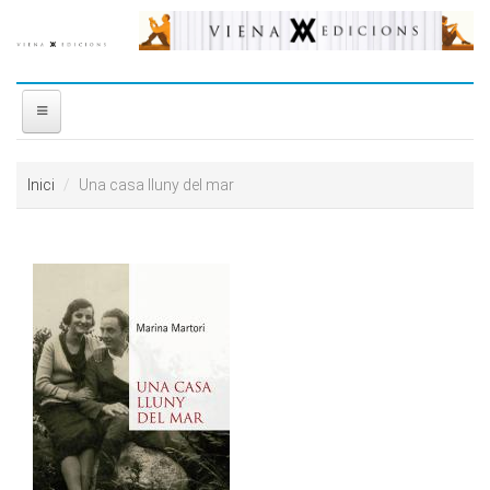
Vés al contingut
INICI
Inici
Una casa lluny del mar
NOSALTRES
DISTRIBUÏDORA
PREMIS
CONTACTE