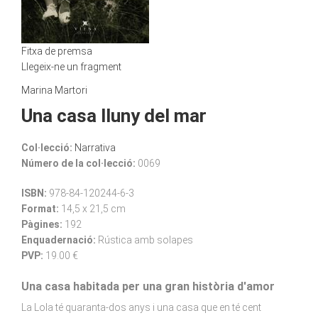
Fitxa de premsa
Llegeix-ne un fragment
Marina Martori
Una casa lluny del mar
Col·lecció:
Narrativa
Número de la col·lecció:
0069
ISBN:
978-84-120244-6-3
Format:
14,5 x 21,5 cm
Pàgines:
192
Enquadernació:
Rústica amb solapes
PVP:
19.00 €
Una casa habitada per una gran història d'amor
La Lola té quaranta-dos anys i una casa que en té cent