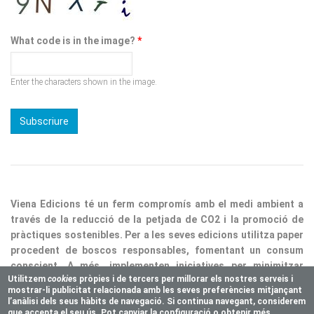
What code is in the image?
*
Enter the characters shown in the image.
Viena Edicions té un ferm compromís amb el medi ambient a
través de la reducció de la petjada de CO2 i la promoció de
pràctiques sostenibles. Per a les seves edicions utilitza paper
procedent de boscos responsables, fomentant un consum
conscient. A més, implementen iniciatives per minimitzar
residus i optimitzar processos, consolidant així la nostra
responsabilitat ecològica.
Utilitzem
cookie
s pròpies i de tercers per millorar els nostres serveis i
mostrar-li publicitat relacionada amb les seves preferències mitjançant
Copyright © 2025 Vienaeditorial.com. All rights reserved
l’anàlisi dels seus hàbits de navegació. Si continua navegant, considerem
Responsive theme, developed by
easy&WEB
que accepta el seu ús. Pot canviar la configuració o obtenir més