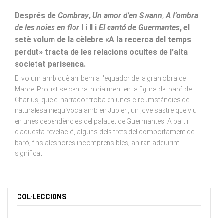
Després de
Combray
,
Un amor d’en Swann
,
A l’ombra
de les noies en flor
I i II i
El cantó de Guermantes
, el
setè volum de la cèlebre «A la recerca del temps
perdut» tracta de les relacions ocultes de l'alta
societat parisenca.
El volum amb què arribem a l'equador de la gran obra de
Marcel Proust se centra inicialment en la figura del baró de
Charlus, que el narrador troba en unes circumstàncies de
naturalesa inequívoca amb en Jupien, un jove sastre que viu
en unes dependències del palauet de Guermantes. A partir
d'aquesta revelació, alguns dels trets del comportament del
baró, fins aleshores incomprensibles, aniran adquirint
significat.
COL·LECCIONS