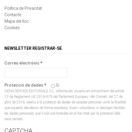
Contacte
Mapa del lloc
Cookies
NEWSLETTER REGISTRAR-SE
Correu electrònic
*
Protecció de dades
*
Si
VIENA SERVEIS EDITORIALS, S.L. informa als usuaris en compliment del article
13 de Reglament UE 2016/679 del Parlament Europeu i del Consell, del 27 de
abril de 2016, relatiu a la protecció de dades de caràcter personal, amb la finalitat
que aquests decideixin de forma expressa, lliure i voluntària, si desitgen facilitar
les dades personals que li són sol•licitades en el lloc Web per la prestació dels
seus serveis.
CAPTCHA