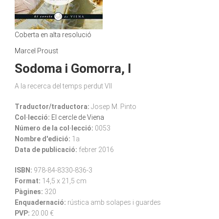
Coberta en alta resolució
Marcel Proust
Sodoma i Gomorra, I
A la recerca del temps perdut VII
Traductor/traductora:
Josep M. Pinto
Col·lecció:
El cercle de Viena
Número de la col·lecció:
0053
Nombre d'edició:
1a
Data de publicació:
febrer 2016
ISBN:
978-84-8330-836-3
Format:
14,5 x 21,5 cm
Pàgines:
320
Enquadernació:
rústica amb solapes i guardes
PVP:
20.00 €