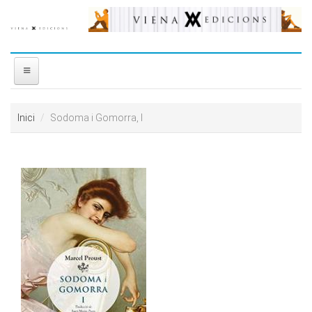
Vés al contingut
INICI
Inici
Sodoma i Gomorra, I
NOSALTRES
DISTRIBUÏDORA
PREMIS
CONTACTE