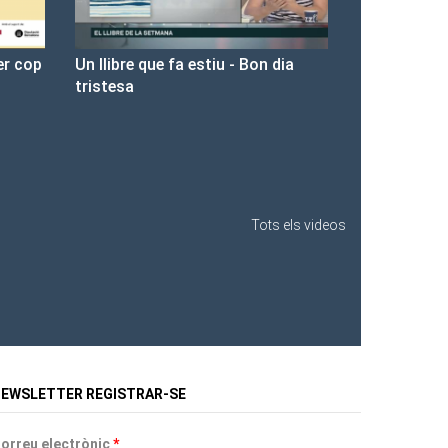
n dia
Presentació de Les Fures a la
Llibreria Ona.
Tots els videos
EWSLETTER REGISTRAR-SE
orreu electrònic
*