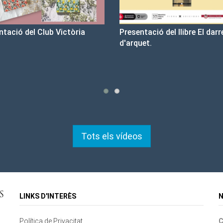
sentació del llibre El darrer cop
Un llibre que fa estiu - Bo
rquet.
tristesa
Tots els vídeos
LINKS D'INTERÈS
N
Política de Privacitat
C
Contacte
Mapa del lloc
Cookies