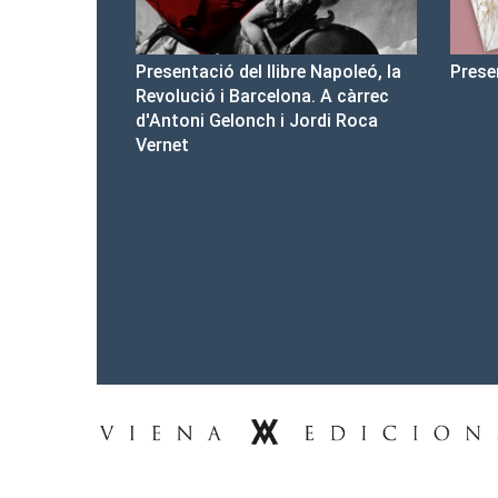
re Napoleó, la
Presentació del Club Victòria
Pre
na. A càrrec
d'a
 Jordi Roca
Tel.: 93-453.55.00
premsa@vienaedicions.com
viena@vienaedicions.com