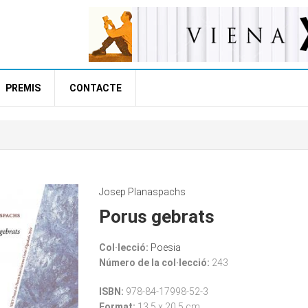
PREMIS
CONTACTE
Josep Planaspachs
Porus gebrats
Col·lecció:
Poesia
Número de la col·lecció:
243
ISBN:
978-84-17998-52-3
Format:
13,5 x 20,5 cm