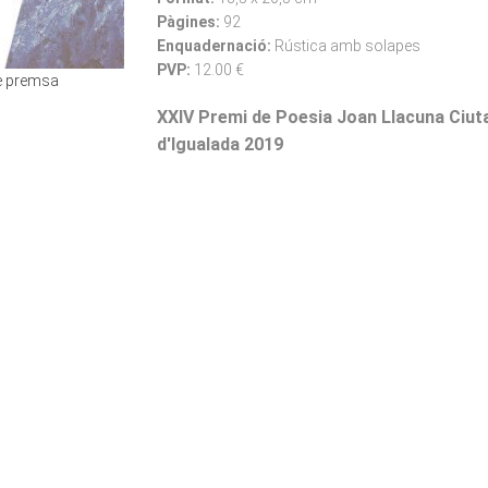
Pàgines:
92
Enquadernació:
Rústica amb solapes
PVP:
12.00 €
de premsa
XXIV Premi de Poesia Joan Llacuna Ciut
d'Igualada 2019