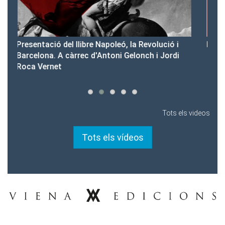
ó i
Presentació del Club Victòria
rdi
Tots els videos
Tots els vídeos
Tel.: 93-453.55.00
premsa@vienaedicions.com