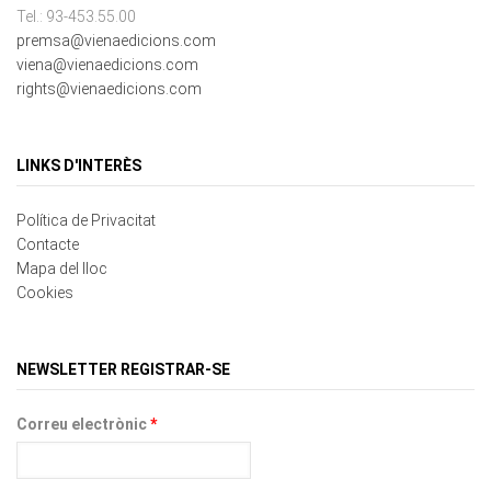
viena@vienaedicions.com
rights@vienaedicions.com
LINKS D'INTERÈS
Política de Privacitat
Contacte
Mapa del lloc
Cookies
NEWSLETTER REGISTRAR-SE
Correu electrònic
*
Protecció de dades
*
Si
VIENA SERVEIS EDITORIALS, S.L. informa als usuaris en compliment del article