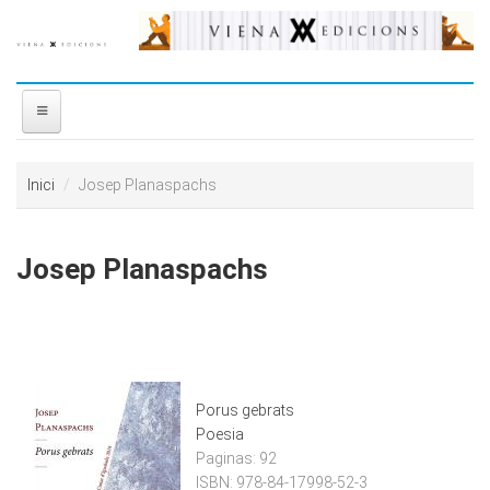
Vés al contingut
INICI
Inici
Josep Planaspachs
NOSALTRES
Josep Planaspachs
DISTRIBUÏDORA
PREMIS
CONTACTE
Porus gebrats
Poesia
Paginas:
92
ISBN:
978-84-17998-52-3