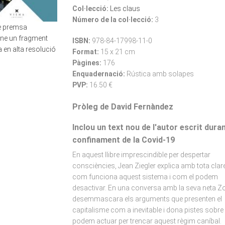
Col·lecció:
Les claus
Número de la col·lecció:
3
de premsa
-ne un fragment
ISBN:
978-84-17998-11-0
 en alta resolució
Format:
15 x 21 cm
Pàgines:
176
Enquadernació:
Rústica amb solapes
PVP:
16.50 €
Pròleg de David Fernàndez
Inclou un text nou de l'autor escrit duran
confinament de la Covid-19
En aquest llibre imprescindible per despertar
consciències, Jean Ziegler explica amb tota clar
com funciona aquest sistema i com el podem
desactivar. En una conversa amb la seva neta Z
desemmascara els arguments que presenten el
capitalisme com a inevitable i dona pistes sobr
podem actuar per trencar aquest règim caníbal.