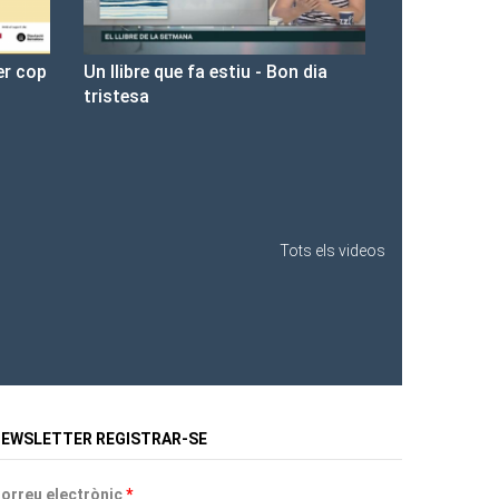
n dia
Presentació de Les Fures a la
Llibreria Ona.
Tots els videos
EWSLETTER REGISTRAR-SE
orreu electrònic
*