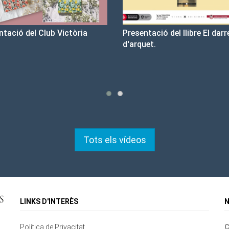
sentació del llibre El darrer cop
Un llibre que fa estiu - Bo
rquet.
tristesa
Tots els vídeos
LINKS D'INTERÈS
N
Política de Privacitat
C
Contacte
Mapa del lloc
Cookies