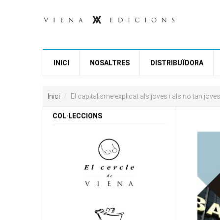
Vés al contingut
INICI
NOSALTRES
DISTRIBUÏDORA
Inici
El capitalisme explicat als joves i als no tan jove
COL·LECCIONS