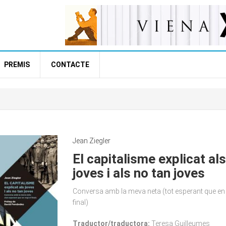
PREMIS
CONTACTE
s
Jean Ziegler
El capitalisme explicat als
joves i als no tan joves
Conversa amb la meva neta (tot esperant que en 
final)
Traductor/traductora:
Teresa Guilleumes