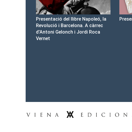
bre Napoleó, la
Presentació del Club Victòria
Pre
ona. A càrrec
d'a
 Jordi Roca
Tel.: 93-453.55.00
premsa@vienaedicions.com
viena@vienaedicions.com