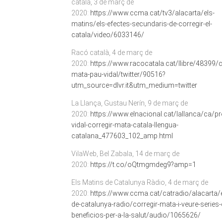
català, 3 de març de
2020:
https://www.ccma.cat/tv3/alacarta/els-
matins/els-efectes-secundaris-de-corregir-el-
catala/video/6033146/
Racó català, 4 de març de
2020:
https://www.racocatala.cat/llibre/48399/c
mata-pau-vidal/twitter/90516?
utm_source=dlvr.it&utm_medium=twitter
La Llança, Gustau Nerín, 9 de març de
2020:
https://www.elnacional.cat/lallanca/ca/pr
vidal-corregir-mata-catala-llengua-
catalana_477603_102_amp.html
VilaWeb, Bel Zabala, 14 de març de
2020:
https://t.co/oQtmgmdeg9?amp=1
Els Matins de Catalunya Ràdio, 4 de març de
2020:
https://www.ccma.cat/catradio/alacarta/e
de-catalunya-radio/corregir-mata-i-veure-series-
beneficios-per-a-la-salut/audio/1065626/