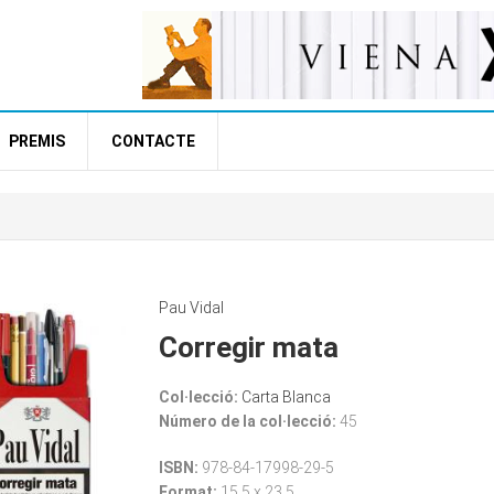
PREMIS
CONTACTE
Pau Vidal
Corregir mata
Col·lecció:
Carta Blanca
Número de la col·lecció:
45
ISBN:
978-84-17998-29-5
Format:
15,5 x 23,5