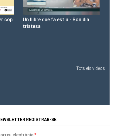
on dia
Presentació de Les Fures a la
Llibreria Ona.
Tots els videos
EWSLETTER REGISTRAR-SE
orreu electrònic
*