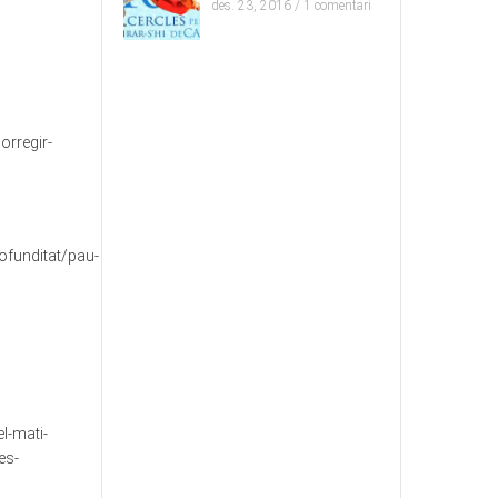
des. 23, 2016 /
1 comentari
orregir-
ofunditat/pau-
l-mati-
es-