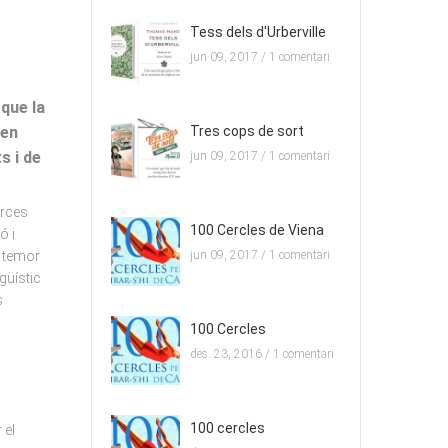
Tess dels d'Urberville
jun 09, 2017 /
1 comentari
 que la
den
Tres cops de sort
s i de
jun 09, 2017 /
1 comentari
orces
100 Cercles de Viena
ó i
El temor
jun 09, 2017 /
1 comentari
ngüístic
s
100 Cercles
des. 23, 2016 /
1 comentari
100 cercles
 el