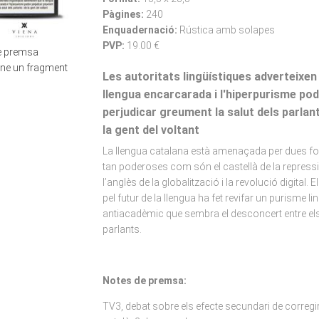
Pàgines:
240
Enquadernació:
Rústica amb solapes
PVP:
19.00 €
de premsa
-ne un fragment
Les autoritats lingüístiques adverteixen
llengua encarcarada i l'hiperpurisme po
perjudicar greument la salut dels parlant
la gent del voltant
La llengua catalana està amenaçada per dues f
tan poderoses com són el castellà de la repressi
l’anglès de la globalització i la revolució digital. 
pel futur de la llengua ha fet revifar un purisme li
antiacadèmic que sembra el desconcert entre el
parlants.
Notes de premsa:
TV3, debat sobre els efecte secundari de corregir