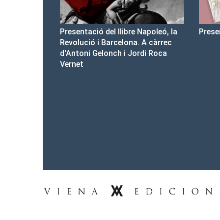
ibre Napoleó, la
Presentació del Club Victòria
Pr
ona. A càrrec
d'
i Jordi Roca
Tel.: 93-453.55.00
premsa@vienaedicions.com
viena@vienaedicions.com