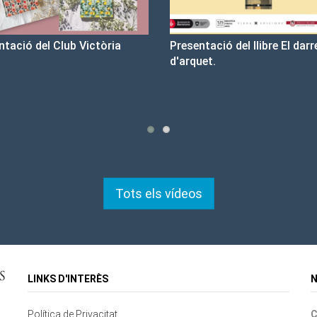
esentació del llibre El darrer cop
Un llibre que fa estiu - B
arquet.
tristesa
Tots els vídeos
LINKS D'INTERÈS
N
Política de Privacitat
C
Contacte
Mapa del lloc
Cookies