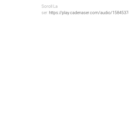
Soroll La
ser:
https://play.cadenaser.com/audio/158453