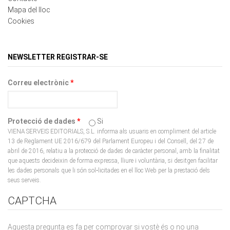
Cookies
NEWSLETTER REGISTRAR-SE
Correu electrònic
*
Protecció de dades
*
Si
VIENA SERVEIS EDITORIALS, S.L. informa als usuaris en compliment del article
13 de Reglament UE 2016/679 del Parlament Europeu i del Consell, del 27 de
abril de 2016, relatiu a la protecció de dades de caràcter personal, amb la finalitat
que aquests decideixin de forma expressa, lliure i voluntària, si desitgen facilitar
les dades personals que li són sol•licitades en el lloc Web per la prestació dels
seus serveis.
CAPTCHA
Aquesta pregunta es fa per comprovar si vostè és o no una
persona real i impedir l'enviament automatitzat de missatges