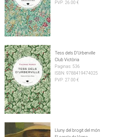
PVP:
26.00 €
Tess dels D’Urberville
Club Victòria
Paginas:
536
ISBN:
9788419474025
PVP:
27.00 €
Lluny del brogit del món