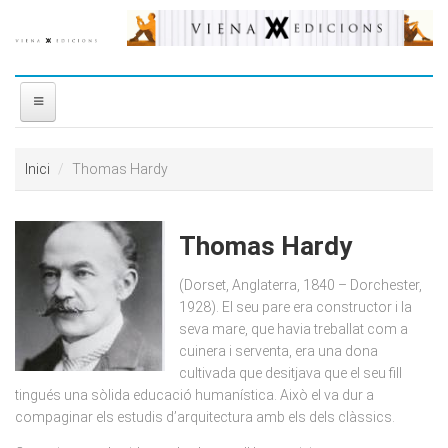
Vés al contingut
INICI
Inici
Thomas Hardy
NOSALTRES
Thomas Hardy
DISTRIBUÏDORA
(Dorset, Anglaterra, 1840 – Dorchester,
PREMIS
1928). El seu pare era constructor i la
seva mare, que havia treballat com a
cuinera i serventa, era una dona
CONTACTE
cultivada que desitjava que el seu fill
tingués una sòlida educació humanística. Això el va dur a
compaginar els estudis d’arquitectura amb els dels clàssics.