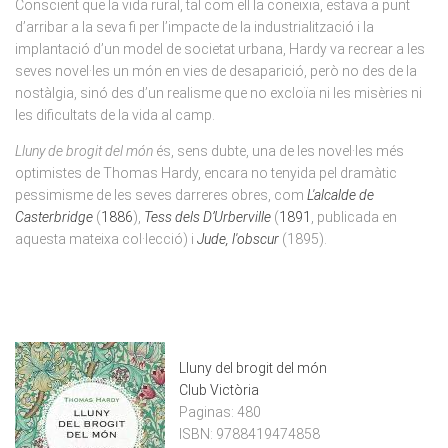
Conscient que la vida rural, tal com ell la coneixia, estava a punt
d’arribar a la seva fi per l’impacte de la industrialització i la
implantació d’un model de societat urbana, Hardy va recrear a les
seves novel·les un món en vies de desaparició, però no des de la
nostàlgia, sinó des d’un realisme que no excloïa ni les misèries ni
les dificultats de la vida al camp.
Lluny de brogit del món
és, sens dubte, una de les novel·les més
optimistes de Thomas Hardy, encara no tenyida pel dramàtic
pessimisme de les seves darreres obres, com
L'alcalde de
Casterbridge
(
1886
),
Tess dels D’Urberville
(
1891
, publicada en
aquesta mateixa col·lecció) i
Jude, l'obscur
(1895).
Lluny del brogit del món
Club Victòria
Paginas:
480
ISBN:
9788419474858