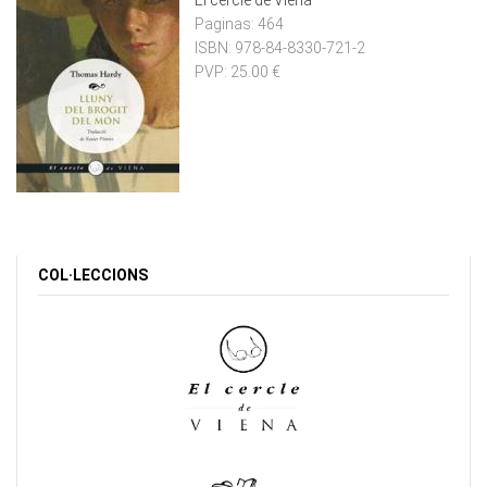
El cercle de Viena
Paginas:
464
ISBN:
978-84-8330-721-2
PVP:
25.00 €
COL·LECCIONS