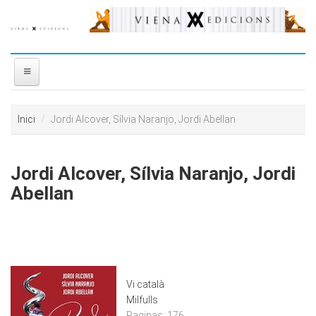
Vés al contingut
INICI
Inici
Jordi Alcover, Sílvia Naranjo, Jordi Abellan
NOSALTRES
Jordi Alcover, Sílvia Naranjo, Jordi
DISTRIBUÏDORA
Abellan
PREMIS
CONTACTE
Vi català
Milfulls
Paginas:
176