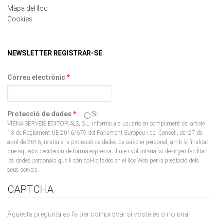
NEWSLETTER REGISTRAR-SE
Correu electrònic
*
Protecció de dades
*
Si
VIENA SERVEIS EDITORIALS, S.L. informa als usuaris en compliment del article
13 de Reglament UE 2016/679 del Parlament Europeu i del Consell, del 27 de
abril de 2016, relatiu a la protecció de dades de caràcter personal, amb la finalitat
que aquests decideixin de forma expressa, lliure i voluntària, si desitgen facilitar
les dades personals que li són sol•licitades en el lloc Web per la prestació dels
seus serveis.
CAPTCHA
Aquesta pregunta es fa per comprovar si vostè és o no una
persona real i impedir l'enviament automatitzat de missatges
brossa.