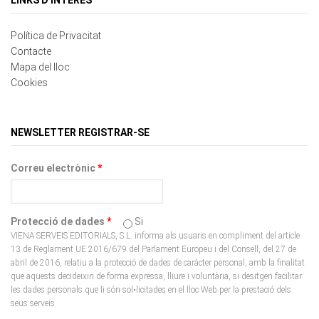
Política de Privacitat
Contacte
Mapa del lloc
Cookies
NEWSLETTER REGISTRAR-SE
Correu electrònic
*
Protecció de dades
*
Si
VIENA SERVEIS EDITORIALS, S.L. informa als usuaris en compliment del article
13 de Reglament UE 2016/679 del Parlament Europeu i del Consell, del 27 de
abril de 2016, relatiu a la protecció de dades de caràcter personal, amb la finalitat
que aquests decideixin de forma expressa, lliure i voluntària, si desitgen facilitar
les dades personals que li són sol•licitades en el lloc Web per la prestació dels
seus serveis.
CAPTCHA