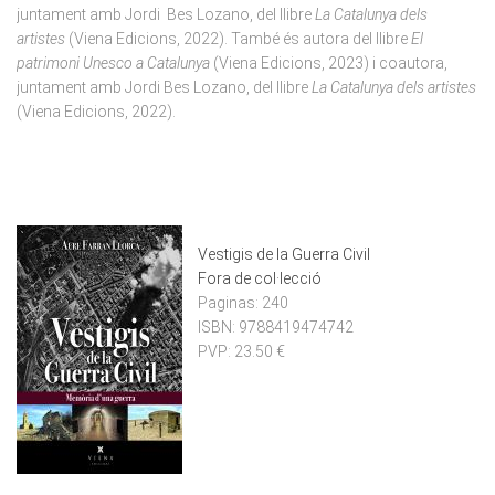
juntament amb Jordi Bes Lozano, del llibre
La Catalunya dels
artistes
(Viena Edicions, 2022). També és autora del llibre
El
patrimoni Unesco a Catalunya
(Viena Edicions, 2023) i coautora,
juntament amb Jordi Bes Lozano, del llibre
La Catalunya dels artistes
(Viena Edicions, 2022).
Vestigis de la Guerra Civil
Fora de col·lecció
Paginas:
240
ISBN:
9788419474742
PVP:
23.50 €