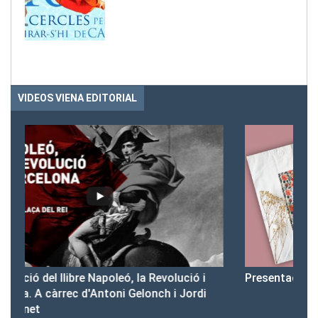
VIDEOS VIENA EDITORIAL
Presentació del Club Victòria
Pr
i