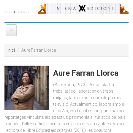
Vés al contingut
INICI
Inici
Aure Farran Llorca
NOSALTRES
Aure Farran Llorca
DISTRIBUÏDORA
(Barcelona, 1973). Periodista, ha
PREMIS
treballat i col·laborat en diversos
mitjans, tant de ràdio com de premsa i
televisió. Actualment col·labora amb el
CONTACTE
diari
Ara
, en el qual escriu, principalment,
reportatges vinculats als atractius patrimonials i turístics del país,
a banda d’altres articles centrats en estils de vida i viatges. Va ser
l’editora del llibre
Educant les criatures
(2018) i és coautora,