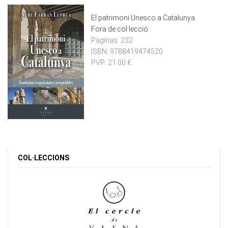
El patrimoni Unesco a Catalunya
Fora de col·lecció
Paginas:
232
ISBN:
9788419474520
PVP:
21.00 €
COL·LECCIONS