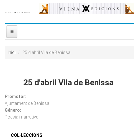
Vés al contingut
INICI
Inici
25 d'abril Vila de Benissa
NOSALTRES
DISTRIBUÏDORA
25 d'abril Vila de Benissa
PREMIS
Promotor:
Ajuntament de Benissa
Género:
CONTACTE
Poesia i narrativa
COL·LECCIONS