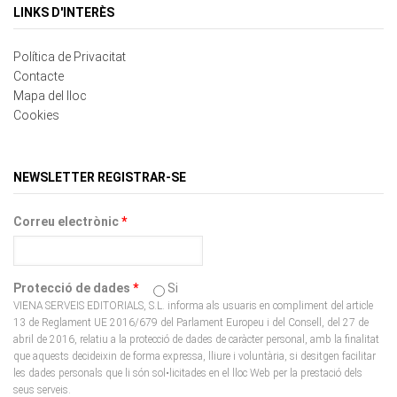
Política de Privacitat
Contacte
Mapa del lloc
Cookies
NEWSLETTER REGISTRAR-SE
Correu electrònic
*
Protecció de dades
*
Si
VIENA SERVEIS EDITORIALS, S.L. informa als usuaris en compliment del article
13 de Reglament UE 2016/679 del Parlament Europeu i del Consell, del 27 de
abril de 2016, relatiu a la protecció de dades de caràcter personal, amb la finalitat
que aquests decideixin de forma expressa, lliure i voluntària, si desitgen facilitar
les dades personals que li són sol•licitades en el lloc Web per la prestació dels
seus serveis.
CAPTCHA