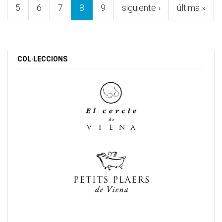
5
6
7
8
9
siguiente ›
última »
COL·LECCIONS