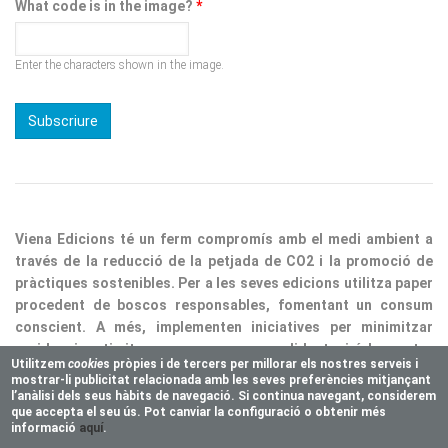
Enter the characters shown in the image.
Viena Edicions té un ferm compromís amb el medi ambient a
través de la reducció de la petjada de CO2 i la promoció de
pràctiques sostenibles. Per a les seves edicions utilitza paper
procedent de boscos responsables, fomentant un consum
conscient. A més, implementen iniciatives per minimitzar
residus i optimitzar processos, consolidant així la nostra
responsabilitat ecològica.
Utilitzem
cookie
s pròpies i de tercers per millorar els nostres serveis i
mostrar-li publicitat relacionada amb les seves preferències mitjançant
Copyright © 2025 Vienaeditorial.com. All rights reserved
l’anàlisi dels seus hàbits de navegació. Si continua navegant, considerem
Responsive theme, developed by
easy&WEB
que accepta el seu ús. Pot canviar la configuració o obtenir més
informació
aquí
.