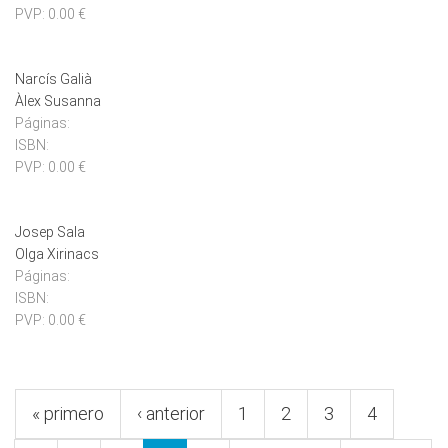
PVP:
0.00 €
Narcís Galià
Àlex Susanna
Páginas:
ISBN:
PVP:
0.00 €
Josep Sala
Olga Xirinacs
Páginas:
ISBN:
PVP:
0.00 €
Pàgines
« primero
‹ anterior
1
2
3
4