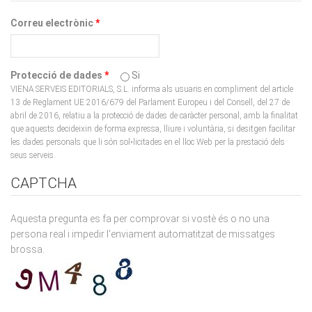
Correu electrònic
*
Protecció de dades
*
Si
VIENA SERVEIS EDITORIALS, S.L. informa als usuaris en compliment del article
13 de Reglament UE 2016/679 del Parlament Europeu i del Consell, del 27 de
abril de 2016, relatiu a la protecció de dades de caràcter personal, amb la finalitat
que aquests decideixin de forma expressa, lliure i voluntària, si desitgen facilitar
les dades personals que li són sol•licitades en el lloc Web per la prestació dels
seus serveis.
CAPTCHA
Aquesta pregunta es fa per comprovar si vostè és o no una
persona real i impedir l'enviament automatitzat de missatges
brossa.
What code is in the image?
*