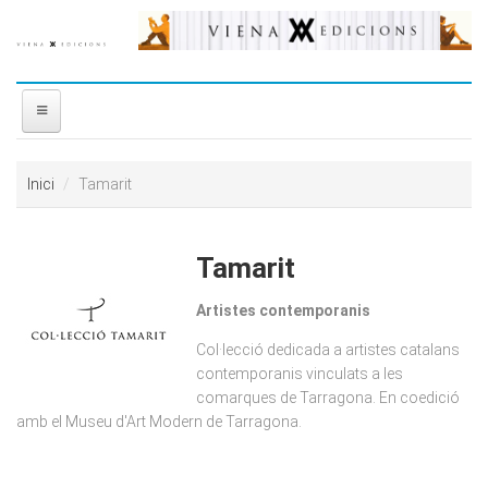
Vés al contingut
INICI
Inici
Tamarit
NOSALTRES
Tamarit
DISTRIBUÏDORA
Artistes contemporanis
PREMIS
Col·lecció dedicada a artistes catalans
contemporanis vinculats a les
CONTACTE
comarques de Tarragona. En coedició
amb el Museu d'Art Modern de Tarragona.