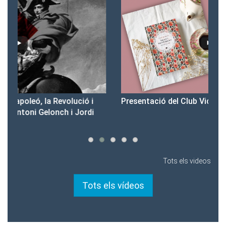
Presentació del Club Victòria
Pr
Tots els videos
Tots els vídeos