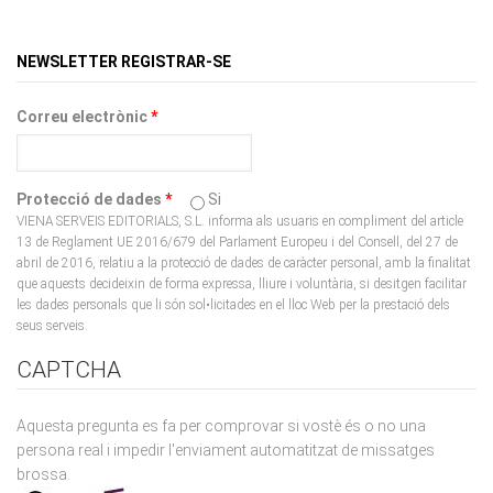
NEWSLETTER REGISTRAR-SE
Correu electrònic
*
Protecció de dades
*
Si
VIENA SERVEIS EDITORIALS, S.L. informa als usuaris en compliment del article
13 de Reglament UE 2016/679 del Parlament Europeu i del Consell, del 27 de
abril de 2016, relatiu a la protecció de dades de caràcter personal, amb la finalitat
que aquests decideixin de forma expressa, lliure i voluntària, si desitgen facilitar
les dades personals que li són sol•licitades en el lloc Web per la prestació dels
seus serveis.
CAPTCHA
Aquesta pregunta es fa per comprovar si vostè és o no una
persona real i impedir l'enviament automatitzat de missatges
brossa.