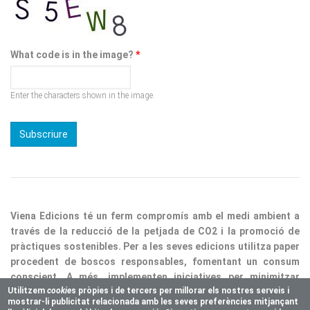
What code is in the image?
*
Enter the characters shown in the image.
Viena Edicions té un ferm compromís amb el medi ambient a
través de la reducció de la petjada de CO2 i la promoció de
pràctiques sostenibles. Per a les seves edicions utilitza paper
procedent de boscos responsables, fomentant un consum
conscient. A més, implementen iniciatives per minimitzar
residus i optimitzar processos, consolidant així la nostra
responsabilitat ecològica.
Utilitzem
cookie
s pròpies i de tercers per millorar els nostres serveis i
mostrar-li publicitat relacionada amb les seves preferències mitjançant
Copyright © 2025 Vienaeditorial.com. All rights reserved