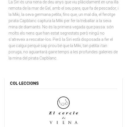
La Siri és una nena de deu anys que viu plàcidament en una illa
remota de la mar de Gel, amb el seu pare, que fa de pescador, i
la Miki, la seva germana petita, fins que, un mal dia, el ferotge
pirata Capblanc captura la Miki per fer-la treballar a la seva
mina de diamants. No és la primera vegada que passa: són
molts els nens que han estat segrestats però ningú no
s’atreveix a rescatar-los. Però la Siri està disposada a fer el
que calgui perquè sap prou bé que la Miki, tan petita i tan
poruga, no aguantarà gaire temps a les profundes galeries de
la mina del pirata Capblanc.
COL·LECCIONS