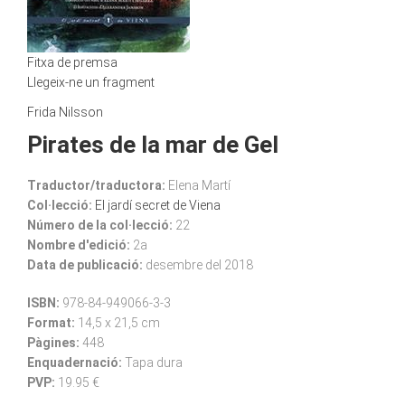
Fitxa de premsa
Llegeix-ne un fragment
Frida Nilsson
Pirates de la mar de Gel
Traductor/traductora:
Elena Martí
Col·lecció:
El jardí secret de Viena
Número de la col·lecció:
22
Nombre d'edició:
2a
Data de publicació:
desembre del 2018
ISBN:
978-84-949066-3-3
Format:
14,5 x 21,5 cm
Pàgines:
448
Enquadernació:
Tapa dura
PVP:
19.95 €