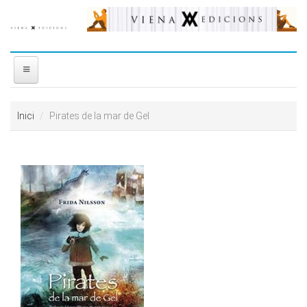
Vés al contingut
INICI
Inici
Pirates de la mar de Gel
NOSALTRES
DISTRIBUÏDORA
PREMIS
CONTACTE