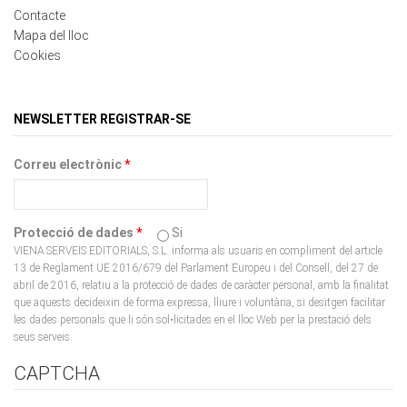
Cookies
NEWSLETTER REGISTRAR-SE
Correu electrònic
*
Protecció de dades
*
Si
VIENA SERVEIS EDITORIALS, S.L. informa als usuaris en compliment del article
13 de Reglament UE 2016/679 del Parlament Europeu i del Consell, del 27 de
abril de 2016, relatiu a la protecció de dades de caràcter personal, amb la finalitat
que aquests decideixin de forma expressa, lliure i voluntària, si desitgen facilitar
les dades personals que li són sol•licitades en el lloc Web per la prestació dels
seus serveis.
CAPTCHA
Aquesta pregunta es fa per comprovar si vostè és o no una
persona real i impedir l'enviament automatitzat de missatges