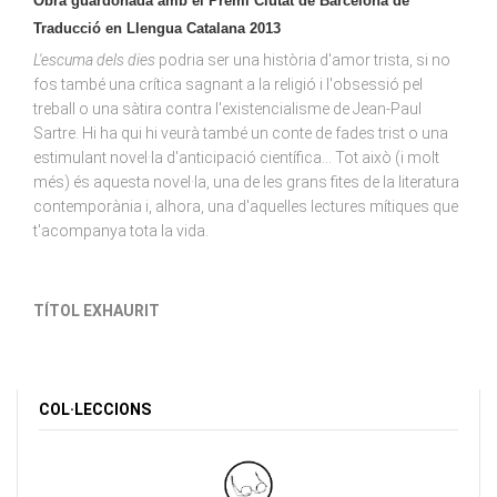
Obra guardonada amb el Premi Ciutat de Barcelona de
Traducció en Llengua Catalana 2013
L'escuma dels dies
podria ser una història d'amor trista, si no
fos també una crítica sagnant a la religió i l'obsessió pel
treball o una sàtira contra l'existencialisme de Jean-Paul
Sartre. Hi ha qui hi veurà també un conte de fades trist o una
estimulant novel·la d'anticipació científica... Tot això (i molt
més) és aquesta novel·la, una de les grans fites de la literatura
contemporània i, alhora, una d'aquelles lectures mítiques que
t'acompanya tota la vida.
TÍTOL EXHAURIT
COL·LECCIONS