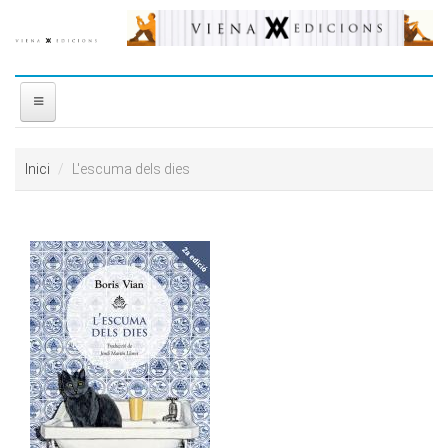
Vés al contingut
INICI
Inici
L'escuma dels dies
NOSALTRES
DISTRIBUÏDORA
PREMIS
CONTACTE