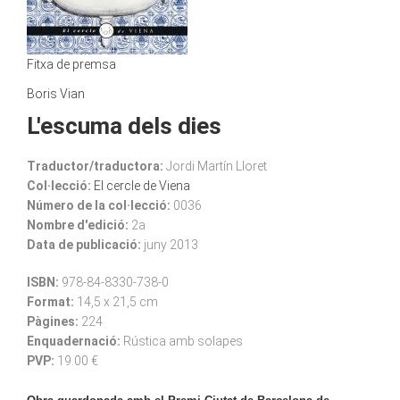
Fitxa de premsa
Boris Vian
L'escuma dels dies
Traductor/traductora:
Jordi Martín Lloret
Col·lecció:
El cercle de Viena
Número de la col·lecció:
0036
Nombre d'edició:
2a
Data de publicació:
juny 2013
ISBN:
978-84-8330-738-0
Format:
14,5 x 21,5 cm
Pàgines:
224
Enquadernació:
Rústica amb solapes
PVP:
19.00 €