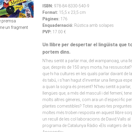
ISBN:
978-84-8330-540-9
Format:
15,5 x 23,5 cm
Pàgines:
176
de premsa
Enquadernació:
Rústica amb solapes
-ne un fragment
PVP:
17.00 €
Un llibre per despertar el lingüista que t
portem dins.
N’heu sentit a parlar mai, del wampanoag, una l
que, després de 150 anys morta, ha ressuscitat?
que hi ha cultures en les quals parlar davant de l
és tabú, i s’han hagut d’inventar una llengua espe
a quan la sogra és present? N'heu sentit a parlar,
llengües que, a més del masculí i del femení, ten
molts altres gèneres, com ara un d’especí-fic per
plantes comestibles? Totes aques-tes preguntes 
moltes més troben resposta en aquest llibre sor
un recull de les col·laboracions de David Valls al
programa de Catalunya Ràdio «Els viatgers de la