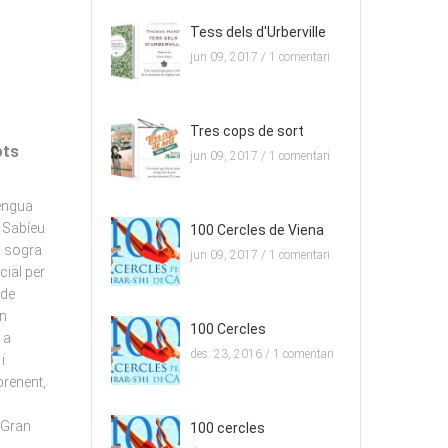
Tess dels d'Urberville
jun 09, 2017 /
1 comentari
Tres cops de sort
ots
jun 09, 2017 /
1 comentari
lengua
 Sabíeu
100 Cercles de Viena
a sogra
jun 09, 2017 /
1 comentari
cial per
 de
en
100 Cercles
 a
des. 23, 2016 /
1 comentari
i
prenent,
 Gran
100 cercles