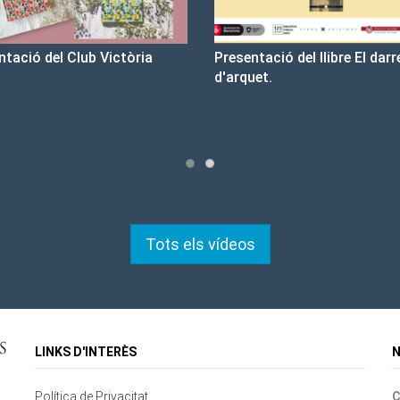
esentació del llibre El darrer cop
Un llibre que fa estiu - B
arquet.
tristesa
Tots els vídeos
LINKS D'INTERÈS
N
Política de Privacitat
C
Contacte
Mapa del lloc
Cookies