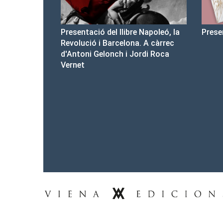
bre Napoleó, la
Presentació del Club Victòria
Pr
ona. A càrrec
d'
 Jordi Roca
Tel.: 93-453.55.00
premsa@vienaedicions.com
viena@vienaedicions.com