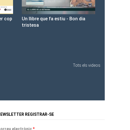
on dia
Presentació de Les Fures a la
Llibreria Ona.
Tots els videos
EWSLETTER REGISTRAR-SE
orreu electrònic
*