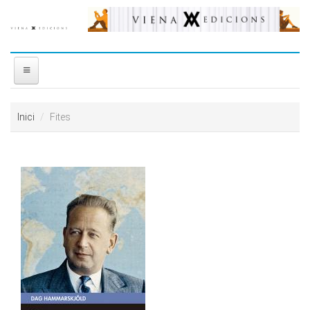
Vés al contingut
INICI
Inici
Fites
NOSALTRES
DISTRIBUÏDORA
PREMIS
CONTACTE