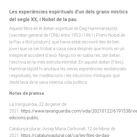
Les experiències espirituals d’un dels grans místics
del segle XX, i Nobel de la pau
Aquest llibre és el dietari espiritual de Dag Hammarskjöld
(secretari general de l’ONU entre 1953 i 1961 i Premi Nobel de
la Pau a títol pòstum), que havia estat escrivint des de ben
jove i que va ser trobat a casa seva després que morís en un
inesperat accident d’avió. Ningú no en sabia res, del dietari:
l’escrivia en la més estricta intimitat. En aquest dietari (Fites),
Hammarskjöld hi anotava les seves experiències existencials
i espirituals, les meditacions i les intuïcions místiques que
destil·lava de la seva intensa vida política.
Notes de premsa
La Vanguardia, 22 de gener de
2021:
https://www.lavanguardia.com/vida/20210122/6191538/vi
edicions-public...
Catalunya plurar, Josep Maria Carbonell, 12 de febrer de
2021:
https://catalunyaplural.cat/ca/les-fites-de-dag-