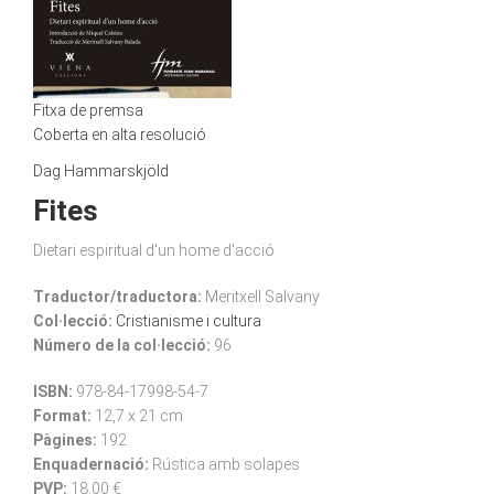
Fitxa de premsa
Coberta en alta resolució
Dag Hammarskjöld
Fites
Dietari espiritual d'un home d'acció
Traductor/traductora:
Meritxell Salvany
Col·lecció:
Cristianisme i cultura
Número de la col·lecció:
96
ISBN:
978-84-17998-54-7
Format:
12,7 x 21 cm
Pàgines:
192
Enquadernació:
Rústica amb solapes
PVP:
18.00 €