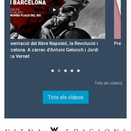
i
Presentació del Club Victòria
P
i
Tots els videos
Tots els vídeos