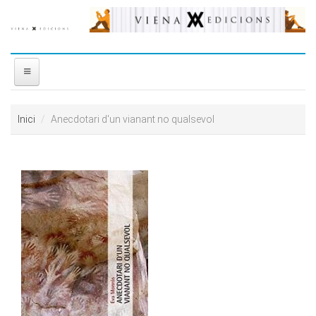
Vés al contingut
INICI
Inici
Anecdotari d'un vianant no qualsevol
NOSALTRES
DISTRIBUÏDORA
PREMIS
CONTACTE