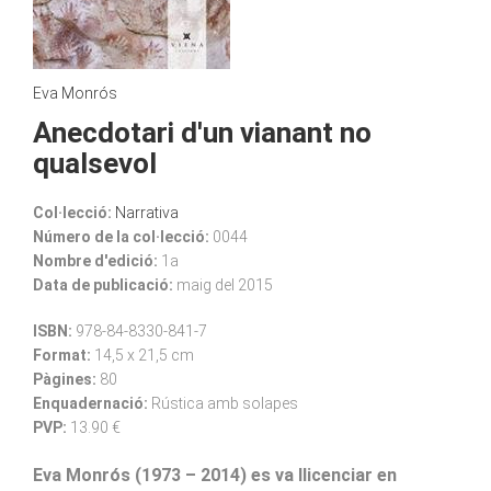
Eva Monrós
Anecdotari d'un vianant no
qualsevol
Col·lecció:
Narrativa
Número de la col·lecció:
0044
Nombre d'edició:
1a
Data de publicació:
maig del 2015
ISBN:
978-84-8330-841-7
Format:
14,5 x 21,5 cm
Pàgines:
80
Enquadernació:
Rústica amb solapes
PVP:
13.90 €
Eva Monrós (1973 – 2014) es va llicenciar en