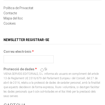
Contacte
Mapa del lloc
Cookies
NEWSLETTER REGISTRAR-SE
Correu electrònic
*
Protecció de dades
*
Si
VIENA SERVEIS EDITORIALS, S.L. informa als usuaris en compliment del article
13 de Reglament UE 2016/679 del Parlament Europeu i del Consell, del 27 de
abril de 2016, relatiu a la protecció de dades de caràcter personal, amb la finalitat
que aquests decideixin de forma expressa, lliure i voluntària, si desitgen facilitar
les dades personals que li són sol•licitades en el lloc Web per la prestació dels
seus serveis.
CAPTCHA