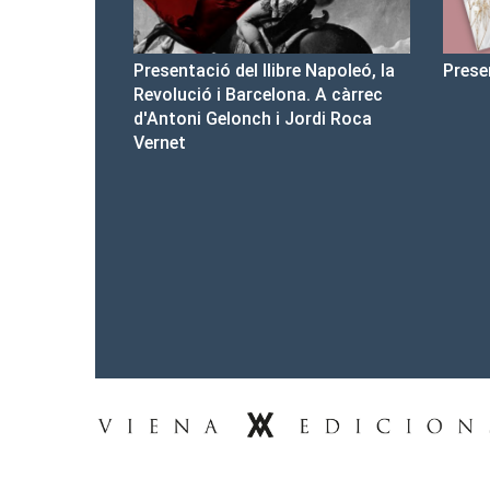
re Napoleó, la
Presentació del Club Victòria
Pre
na. A càrrec
d'a
 Jordi Roca
Tel.: 93-453.55.00
premsa@vienaedicions.com
viena@vienaedicions.com