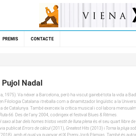
PREMIS
CONTACTE
 Pujol Nadal
a, 1975). Va néixer a Barcelona, però ha viscut gairebé tota la vida a Ba
 en Filologia Catalana i treballa com a dinamitzador lingüístic a la Univers
ca de Catalunya. També exerceix la crítica musical i col·labora mensua
Ruta 66
. Des de l’any 2004, codirigeix el festival Blues & Ritmes.
l saxo al bar dels homes tristos vestit de lluna plena
és el seu quart llibre 
ia publicat
Errors de càlcul
(2011),
Greatest Hits
(2013) i
Torna la pluja so
(2018), amb el qual va guanyar el IX Premi Jordi Pàmias. També és auto