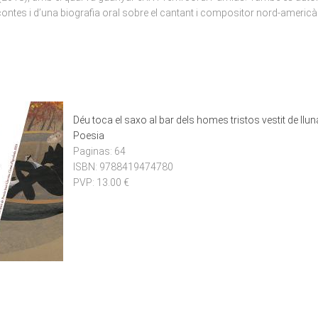
 contes i d’una biografia oral sobre el cantant i compositor nord-ameri
Déu toca el saxo al bar dels homes tristos vestit de llun
Poesia
Paginas:
64
ISBN:
9788419474780
PVP:
13.00 €