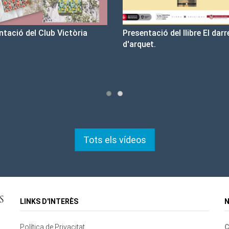
sentació del llibre El darrer cop
Un llibre que fa estiu - Bo
rquet.
tristesa
Tots els vídeos
LINKS D'INTERÈS
N
Política de Privacitat
C
Contacte
Mapa del lloc
Cookies