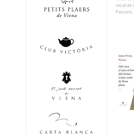
recull de
Parsons.