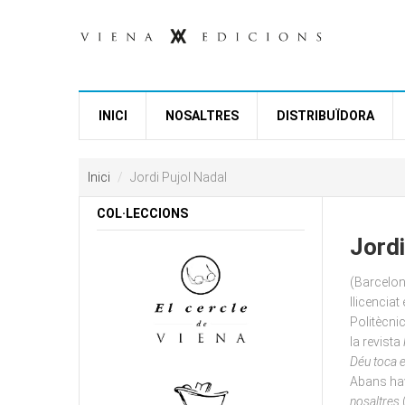
Vés al contingut
INICI
NOSALTRES
DISTRIBUÏDORA
Inici
Jordi Pujol Nadal
COL·LECCIONS
Jordi
(Barcelon
llicenciat
Politècni
la revista
Déu toca e
Abans hav
nosaltres