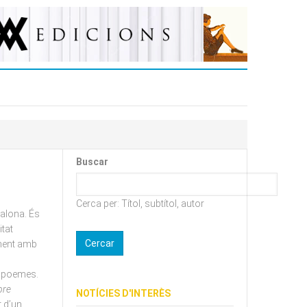
Buscar
Cerca per: Títol, subtítol, autor
dalona. És
itat
lment amb
de poemes.
bre
NOTÍCIES D'INTERÈS
r d’un