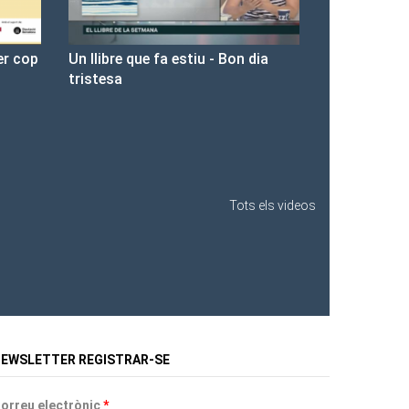
n dia
Presentació de Les Fures a la
Llibreria Ona.
Tots els videos
EWSLETTER REGISTRAR-SE
orreu electrònic
*