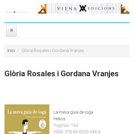
Vés al contingut
INICI
Inici
Glòria Rosales i Gordana Vranjes
NOSALTRES
Glòria Rosales i Gordana Vranjes
DISTRIBUÏDORA
PREMIS
CONTACTE
La meva guia de ioga.
Helios
Paginas:
160
ISBN:
978-84-8330-448-8