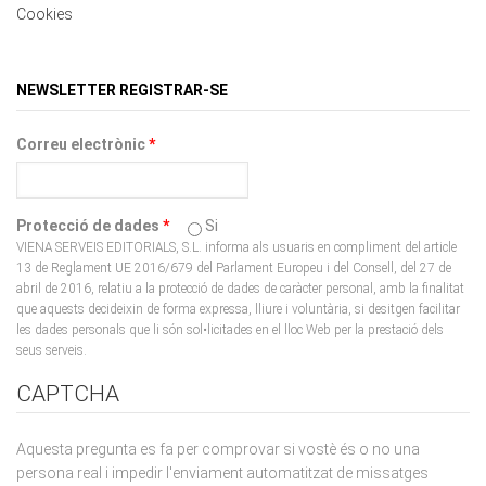
NEWSLETTER REGISTRAR-SE
Correu electrònic
*
Protecció de dades
*
Si
VIENA SERVEIS EDITORIALS, S.L. informa als usuaris en compliment del article
13 de Reglament UE 2016/679 del Parlament Europeu i del Consell, del 27 de
abril de 2016, relatiu a la protecció de dades de caràcter personal, amb la finalitat
que aquests decideixin de forma expressa, lliure i voluntària, si desitgen facilitar
les dades personals que li són sol•licitades en el lloc Web per la prestació dels
seus serveis.
CAPTCHA
Aquesta pregunta es fa per comprovar si vostè és o no una
persona real i impedir l'enviament automatitzat de missatges
brossa.