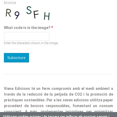
What code is in the image?
*
Enter the characters shown in the image.
Viena Edicions té un ferm compromís amb el medi ambient a
través de la reducció de la petjada de CO2 i la promoció de
pràctiques sostenibles. Per a les seves edicions utilitza paper
procedent de boscos responsables, fomentant un consum
conscient. A més, implementen iniciatives per minimitzar
residus i optimitzar processos, consolidant així la nostra
responsabilitat ecològica.
Utilitzem
cookie
s pròpies i de tercers per millorar els nostres serveis i