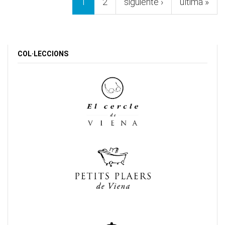
1
2
siguiente ›
última »
COL·LECCIONS