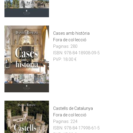
Cases amb història
Fora de col·lecció
Paginas:
280
ISBN:
978-84-18908-09-5
PVP:
18.00 €
Castells de Catalunya
Fora de col·lecció
Paginas:
224
ISBN:
978-84-17998-61-5