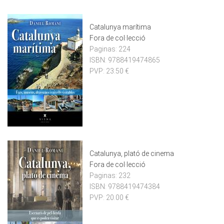
Catalunya marítima
Fora de col·lecció
Paginas:
224
ISBN:
9788419474865
PVP:
23.50 €
Catalunya, plató de cinema
Fora de col·lecció
Paginas:
232
ISBN:
9788419474384
PVP:
20.00 €