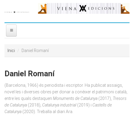
Vés al contingut
INICI
Inici
Daniel Romaní
NOSALTRES
Daniel Romaní
DISTRIBUÏDORA
(Barcelona, 1966) és periodista i escriptor. Ha publicat assaigs,
PREMIS
novel·les i diverses obres per donar a conèixer el patrimoni català,
entre les quals destaquen
Monuments de Catalunya
(2017),
Tresors
de Catalunya
(2018),
Catalunya industrial
(2019) i
Castells de
CONTACTE
Catalunya
(2020). Treballa al diari Ara.