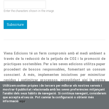
Enter the characters shown in the image.
Viena Edicions té un ferm compromís amb el medi ambient a
través de la reducció de la petjada de CO2 i la promoció de
pràctiques sostenibles. Per a les seves edicions utilitza paper
procedent de boscos responsables, fomentant un consum
conscient. A més, implementen iniciatives per minimitzar
residus i optimitzar processos, consolidant així la nostra
responsabilitat ecològica.
Utilitzem
cookie
s pròpies i de tercers per millorar els nostres serveis i
mostrar-li publicitat relacionada amb les seves preferències mitjançant
Copyright © 2025 Vienaeditorial.com. All rights reserved
l’anàlisi dels seus hàbits de navegació. Si continua navegant, considerem
Responsive theme, developed by
easy&WEB
que accepta el seu ús. Pot canviar la configuració o obtenir més
informació
aquí
.