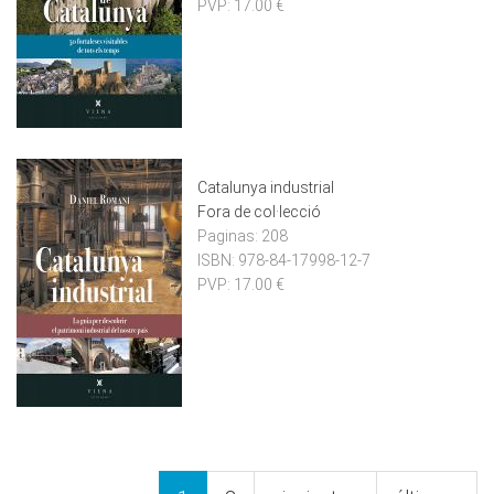
PVP:
17.00 €
Catalunya industrial
Fora de col·lecció
Paginas:
208
ISBN:
978-84-17998-12-7
PVP:
17.00 €
Pàgines