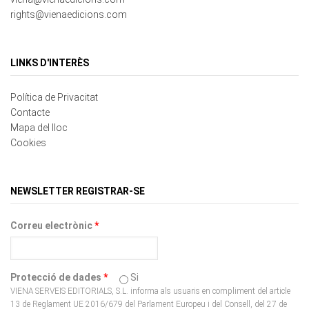
LINKS D'INTERÈS
Política de Privacitat
Contacte
Mapa del lloc
Cookies
NEWSLETTER REGISTRAR-SE
Correu electrònic
*
Protecció de dades
*
Si
VIENA SERVEIS EDITORIALS, S.L. informa als usuaris en compliment del article
13 de Reglament UE 2016/679 del Parlament Europeu i del Consell, del 27 de
abril de 2016, relatiu a la protecció de dades de caràcter personal, amb la finalitat
que aquests decideixin de forma expressa, lliure i voluntària, si desitgen facilitar