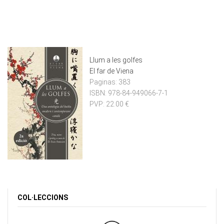
Llum a les golfes
El far de Viena
Paginas:
383
ISBN:
978-84-949066-7-1
PVP:
22.00 €
COL·LECCIONS