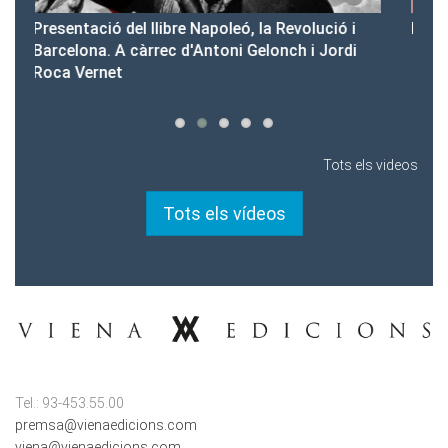
ó i
Presentació del Club Victòria
rdi
Tots els videos
Tots els vídeos
Tel.: 93-453.55.00
premsa@vienaedicions.com
viena@vienaedicions.com
rights@vienaedicions.com