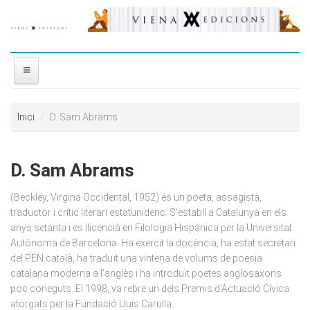
Vés al contingut
INICI
Inici
D. Sam Abrams
NOSALTRES
D. Sam Abrams
DISTRIBUÏDORA
(Beckley, Virgina Occidental, 1952) és un poeta, assagista,
PREMIS
traductor i crític literari estatunidenc. S'establí a Catalunya en els
anys setanta i es llicencià en Filologia Hispànica per la Universitat
Autònoma de Barcelona. Ha exercit la docència, ha estat secretari
CONTACTE
del PEN català, ha traduït una vintena de volums de poesia
catalana moderna a l'anglès i ha introduït poetes anglosaxons
poc coneguts. El 1998, va rebre un dels Premis d'Actuació Cívica
atorgats per la Fundació Lluís Carulla.