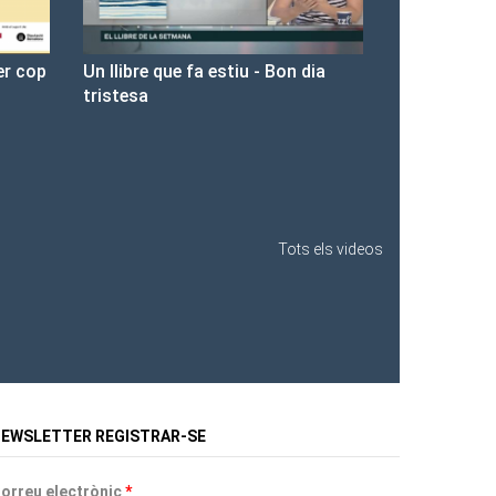
Bon dia
Presentació de Les Fures a la
Llibreria Ona.
Tots els videos
EWSLETTER REGISTRAR-SE
orreu electrònic
*