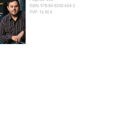
ISBN:
978-84-8330-654-3
PVP:
16.90 €