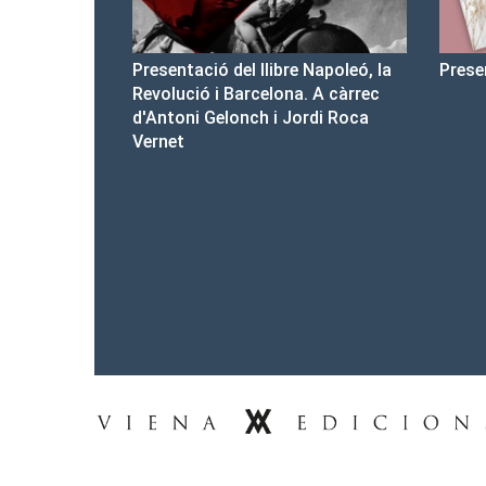
libre Napoleó, la
Presentació del Club Victòria
P
lona. A càrrec
 i Jordi Roca
Tel.: 93-453.55.00
premsa@vienaedicions.com
viena@vienaedicions.com