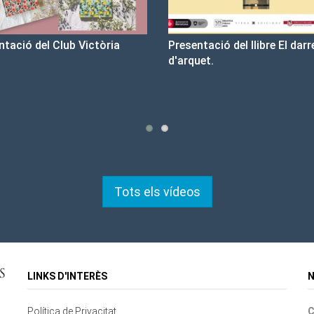
resentació del llibre El darrer cop
Un llibre que fa estiu - 
d'arquet.
tristesa
Tots els vídeos
LINKS D'INTERÈS
N
Política de Privacitat
C
Contacte
Mapa del lloc
Cookies