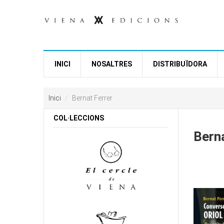
Vés al contingut
INICI
NOSALTRES
DISTRIBUÏDORA
Inici
Bernat Ferrer
COL·LECCIONS
Berna