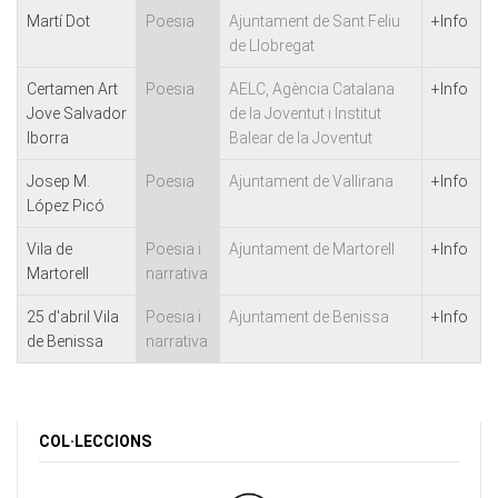
Martí Dot
Poesia
Ajuntament de Sant Feliu
+Info
de Llobregat
Certamen Art
Poesia
AELC, Agència Catalana
+Info
Jove Salvador
de la Joventut i Institut
Iborra
Balear de la Joventut
Josep M.
Poesia
Ajuntament de Vallirana
+Info
López Picó
Vila de
Poesia i
Ajuntament de Martorell
+Info
Martorell
narrativa
25 d'abril Vila
Poesia i
Ajuntament de Benissa
+Info
de Benissa
narrativa
COL·LECCIONS