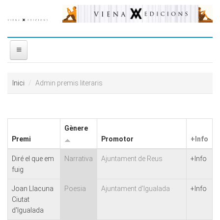
Vés al contingut
INICI
Inici
Admin premis literaris
NOSALTRES
DISTRIBUÏDORA
Gènere
Premi
Promotor
+Info
PREMIS
Diré el que em
Narrativa
Ajuntament de Reus
+Info
fuig
CONTACTE
Joan Llacuna
Poesia
Ajuntament d'Igualada
+Info
Ciutat
d'Igualada