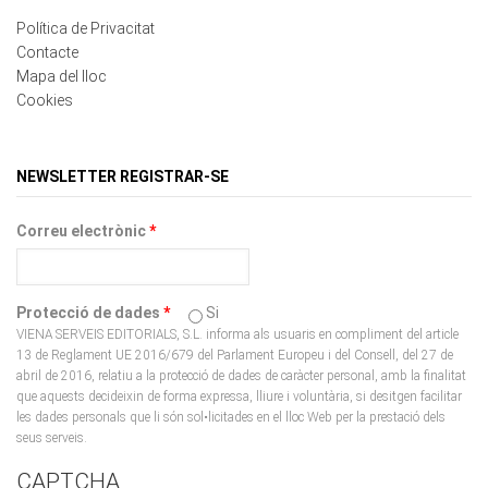
Política de Privacitat
Contacte
Mapa del lloc
Cookies
NEWSLETTER REGISTRAR-SE
Correu electrònic
*
Protecció de dades
*
Si
VIENA SERVEIS EDITORIALS, S.L. informa als usuaris en compliment del article
13 de Reglament UE 2016/679 del Parlament Europeu i del Consell, del 27 de
abril de 2016, relatiu a la protecció de dades de caràcter personal, amb la finalitat
que aquests decideixin de forma expressa, lliure i voluntària, si desitgen facilitar
les dades personals que li són sol•licitades en el lloc Web per la prestació dels
seus serveis.
CAPTCHA