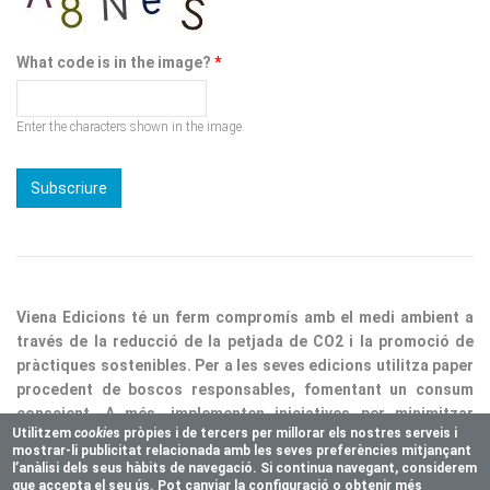
What code is in the image?
*
Enter the characters shown in the image.
Viena Edicions té un ferm compromís amb el medi ambient a
través de la reducció de la petjada de CO2 i la promoció de
pràctiques sostenibles. Per a les seves edicions utilitza paper
procedent de boscos responsables, fomentant un consum
conscient. A més, implementen iniciatives per minimitzar
Utilitzem
cookie
s pròpies i de tercers per millorar els nostres serveis i
residus i optimitzar processos, consolidant així la nostra
mostrar-li publicitat relacionada amb les seves preferències mitjançant
responsabilitat ecològica.
l’anàlisi dels seus hàbits de navegació. Si continua navegant, considerem
que accepta el seu ús. Pot canviar la configuració o obtenir més