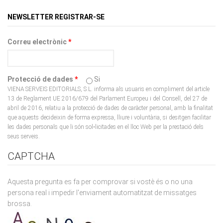
NEWSLETTER REGISTRAR-SE
Correu electrònic
*
Protecció de dades
*
Si
VIENA SERVEIS EDITORIALS, S.L. informa als usuaris en compliment del article
13 de Reglament UE 2016/679 del Parlament Europeu i del Consell, del 27 de
abril de 2016, relatiu a la protecció de dades de caràcter personal, amb la finalitat
que aquests decideixin de forma expressa, lliure i voluntària, si desitgen facilitar
les dades personals que li són sol•licitades en el lloc Web per la prestació dels
seus serveis.
CAPTCHA
Aquesta pregunta es fa per comprovar si vostè és o no una
persona real i impedir l'enviament automatitzat de missatges
brossa.