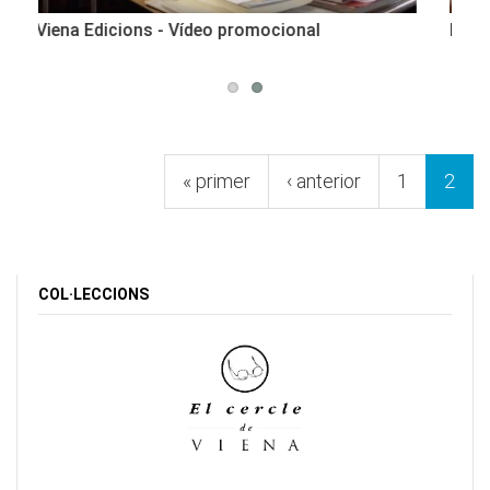
La veu de la Viola de Salvador Vergés
Pàgines
« primer
‹ anterior
1
2
COL·LECCIONS