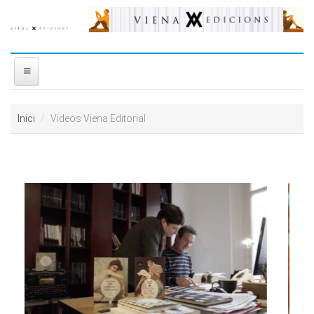
Vés al contingut
INICI
Inici
Videos Viena Editorial
NOSALTRES
DISTRIBUÏDORA
PREMIS
CONTACTE